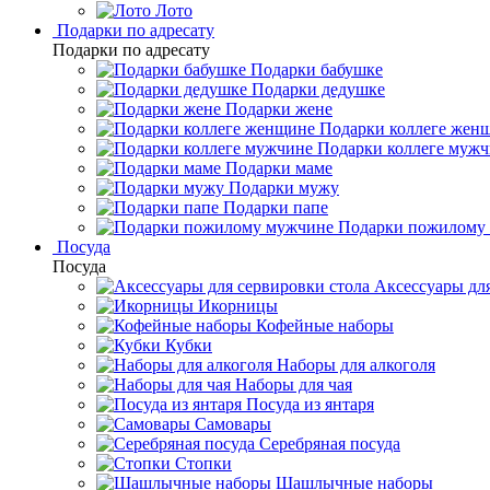
Лото
Подарки по адресату
Подарки по адресату
Подарки бабушке
Подарки дедушке
Подарки жене
Подарки коллеге жен
Подарки коллеге муж
Подарки маме
Подарки мужу
Подарки папе
Подарки пожилому
Посуда
Посуда
Аксессуары для
Икорницы
Кофейные наборы
Кубки
Наборы для алкоголя
Наборы для чая
Посуда из янтаря
Самовары
Серебряная посуда
Стопки
Шашлычные наборы