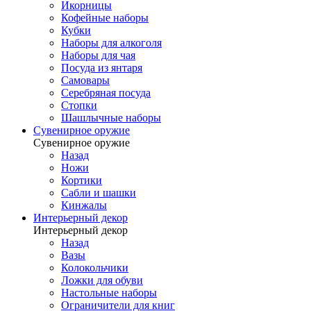
Икорницы
Кофейные наборы
Кубки
Наборы для алкоголя
Наборы для чая
Посуда из янтаря
Самовары
Серебряная посуда
Стопки
Шашлычные наборы
Сувенирное оружие
Сувенирное оружие
Назад
Ножи
Кортики
Сабли и шашки
Кинжалы
Интерьерный декор
Интерьерный декор
Назад
Вазы
Колокольчики
Ложки для обуви
Настольные наборы
Ограничители для книг