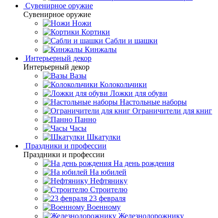
Сувенирное оружие
Сувенирное оружие
Ножи
Кортики
Сабли и шашки
Кинжалы
Интерьерный декор
Интерьерный декор
Вазы
Колокольчики
Ложки для обуви
Настольные наборы
Ограничители для книг
Панно
Часы
Шкатулки
Праздники и профессии
Праздники и профессии
На день рождения
На юбилей
Нефтянику
Строителю
23 февраля
Военному
Железнодорожнику