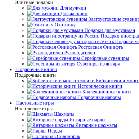
Элитные подарки
Для мужчин
Для женщин
Златоустовские сувени
Охотнику
Подарки для мусульман
Подарки иностра
Подарки че
Ростовская Финифть
Руководителю
Серебряные сувениры
Сувениры из янтаря
Подарочные книги
Подарочные книги
Библиотеки и мног
Исторические книги
Коллекционные книги
Подарочные наборы
Настольные игры
Настольные игры
Шахматы
Янтарные нарды
Янтарные шахматы
Нарды
Солонобль