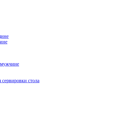
щине
чине
 мужчине
 сервировки стола