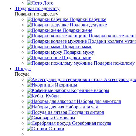
Лото
Подарки по адресату
Подарки по адресату
Подарки бабушке
Подарки дедушке
Подарки жене
Подарки коллеге жен
Подарки коллеге муж
Подарки маме
Подарки мужу
Подарки папе
Подарки пожилому
Посуда
Посуда
Аксессуары для
Икорницы
Кофейные наборы
Кубки
Наборы для алкоголя
Наборы для чая
Посуда из янтаря
Самовары
Серебряная посуда
Стопки