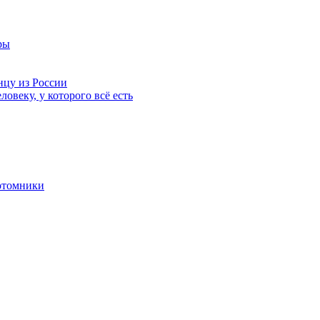
ры
нцу из России
ловеку, у которого всё есть
отомники