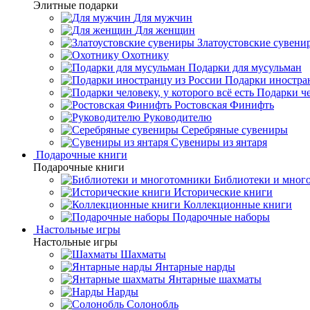
Элитные подарки
Для мужчин
Для женщин
Златоустовские сувени
Охотнику
Подарки для мусульман
Подарки иностра
Подарки че
Ростовская Финифть
Руководителю
Серебряные сувениры
Сувениры из янтаря
Подарочные книги
Подарочные книги
Библиотеки и мног
Исторические книги
Коллекционные книги
Подарочные наборы
Настольные игры
Настольные игры
Шахматы
Янтарные нарды
Янтарные шахматы
Нарды
Солонобль