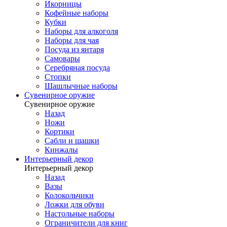
Икорницы
Кофейные наборы
Кубки
Наборы для алкоголя
Наборы для чая
Посуда из янтаря
Самовары
Серебряная посуда
Стопки
Шашлычные наборы
Сувенирное оружие
Сувенирное оружие
Назад
Ножи
Кортики
Сабли и шашки
Кинжалы
Интерьерный декор
Интерьерный декор
Назад
Вазы
Колокольчики
Ложки для обуви
Настольные наборы
Ограничители для книг