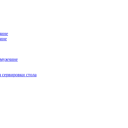
щине
чине
 мужчине
 сервировки стола