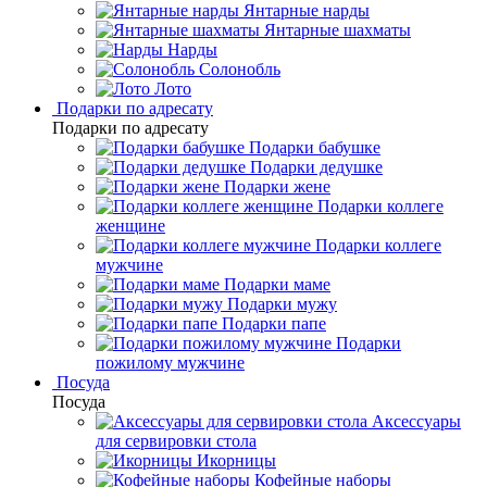
Янтарные нарды
Янтарные шахматы
Нарды
Солонобль
Лото
Подарки по адресату
Подарки по адресату
Подарки бабушке
Подарки дедушке
Подарки жене
Подарки коллеге
женщине
Подарки коллеге
мужчине
Подарки маме
Подарки мужу
Подарки папе
Подарки
пожилому мужчине
Посуда
Посуда
Аксессуары
для сервировки стола
Икорницы
Кофейные наборы