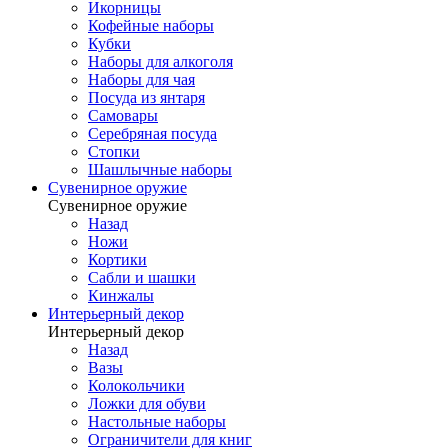
Икорницы
Кофейные наборы
Кубки
Наборы для алкоголя
Наборы для чая
Посуда из янтаря
Самовары
Серебряная посуда
Стопки
Шашлычные наборы
Сувенирное оружие
Сувенирное оружие
Назад
Ножи
Кортики
Сабли и шашки
Кинжалы
Интерьерный декор
Интерьерный декор
Назад
Вазы
Колокольчики
Ложки для обуви
Настольные наборы
Ограничители для книг