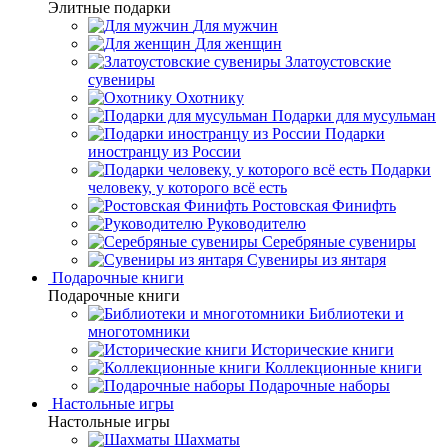
Элитные подарки
Для мужчин
Для женщин
Златоустовские
сувениры
Охотнику
Подарки для мусульман
Подарки
иностранцу из России
Подарки
человеку, у которого всё есть
Ростовская Финифть
Руководителю
Серебряные сувениры
Сувениры из янтаря
Подарочные книги
Подарочные книги
Библиотеки и
многотомники
Исторические книги
Коллекционные книги
Подарочные наборы
Настольные игры
Настольные игры
Шахматы