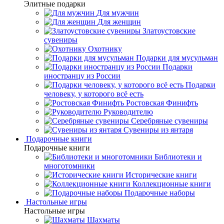
Элитные подарки
Для мужчин
Для женщин
Златоустовские
сувениры
Охотнику
Подарки для мусульман
Подарки
иностранцу из России
Подарки
человеку, у которого всё есть
Ростовская Финифть
Руководителю
Серебряные сувениры
Сувениры из янтаря
Подарочные книги
Подарочные книги
Библиотеки и
многотомники
Исторические книги
Коллекционные книги
Подарочные наборы
Настольные игры
Настольные игры
Шахматы