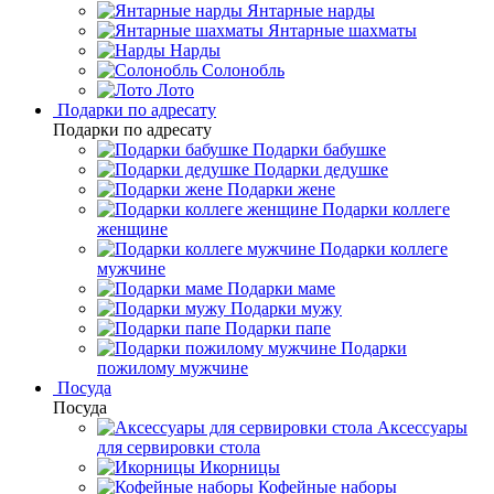
Янтарные нарды
Янтарные шахматы
Нарды
Солонобль
Лото
Подарки по адресату
Подарки по адресату
Подарки бабушке
Подарки дедушке
Подарки жене
Подарки коллеге
женщине
Подарки коллеге
мужчине
Подарки маме
Подарки мужу
Подарки папе
Подарки
пожилому мужчине
Посуда
Посуда
Аксессуары
для сервировки стола
Икорницы
Кофейные наборы