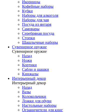
Икорницы
Кофейные наборы
Кубки
Наборы для алкоголя
Наборы для чая
Посуда из янтаря
Самовары
Серебряная посуда
Стопки
Шашлычные наборы
Сувенирное оружие
Сувенирное оружие
Назад
Ножи
Кортики
Сабли и шашки
Кинжалы
Интерьерный декор
Интерьерный декор
Назад
Вазы
Колокольчики
Ложки для обуви
Настольные наборы
Ограничители для книг