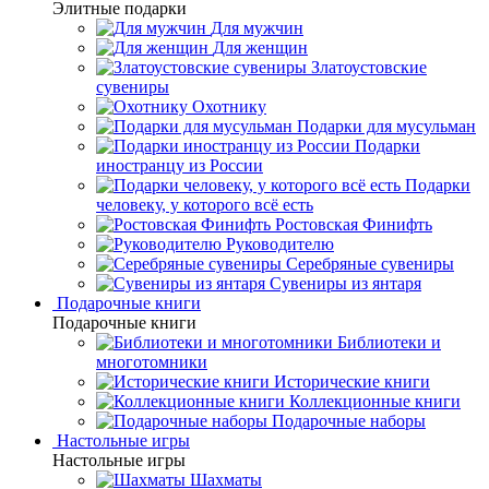
Элитные подарки
Для мужчин
Для женщин
Златоустовские
сувениры
Охотнику
Подарки для мусульман
Подарки
иностранцу из России
Подарки
человеку, у которого всё есть
Ростовская Финифть
Руководителю
Серебряные сувениры
Сувениры из янтаря
Подарочные книги
Подарочные книги
Библиотеки и
многотомники
Исторические книги
Коллекционные книги
Подарочные наборы
Настольные игры
Настольные игры
Шахматы