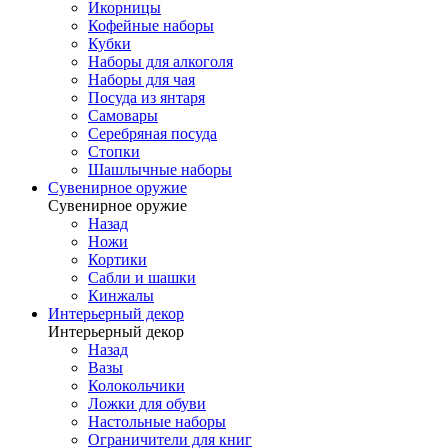
Икорницы
Кофейные наборы
Кубки
Наборы для алкоголя
Наборы для чая
Посуда из янтаря
Самовары
Серебряная посуда
Стопки
Шашлычные наборы
Сувенирное оружие
Сувенирное оружие
Назад
Ножи
Кортики
Сабли и шашки
Кинжалы
Интерьерный декор
Интерьерный декор
Назад
Вазы
Колокольчики
Ложки для обуви
Настольные наборы
Ограничители для книг