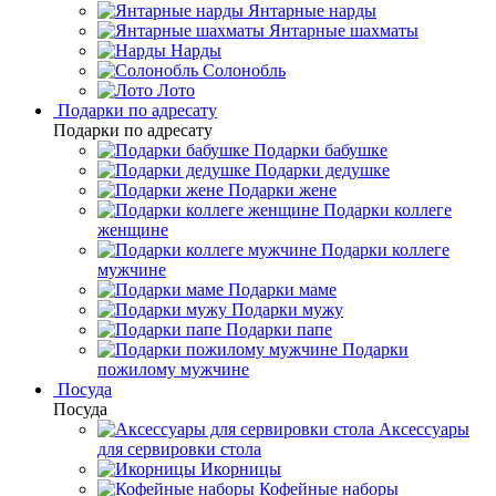
Янтарные нарды
Янтарные шахматы
Нарды
Солонобль
Лото
Подарки по адресату
Подарки по адресату
Подарки бабушке
Подарки дедушке
Подарки жене
Подарки коллеге
женщине
Подарки коллеге
мужчине
Подарки маме
Подарки мужу
Подарки папе
Подарки
пожилому мужчине
Посуда
Посуда
Аксессуары
для сервировки стола
Икорницы
Кофейные наборы