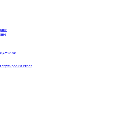
щине
чине
 мужчине
 сервировки стола