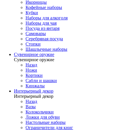
Икорницы
Кофейные наборы
Кубки
Наборы для алкоголя
Наборы для чая
Посуда из янтаря
Самовары
Серебряная посуда
Стопки
Шашлычные наборы
Сувенирное оружие
Сувенирное оружие
Назад
Ножи
Кортики
Сабли и шашки
Кинжалы
Интерьерный декор
Интерьерный декор
Назад
Вазы
Колокольчики
Ложки для обуви
Настольные наборы
Ограничители для книг