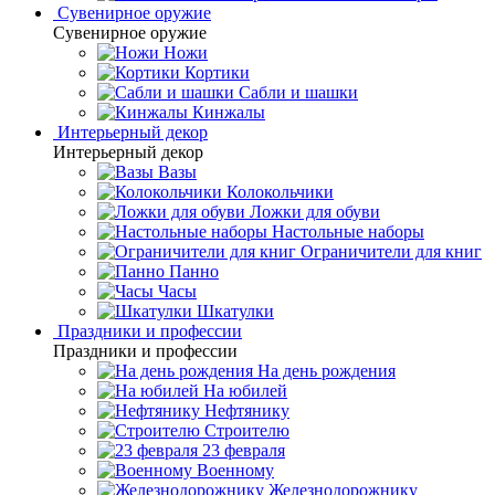
Сувенирное оружие
Сувенирное оружие
Ножи
Кортики
Сабли и шашки
Кинжалы
Интерьерный декор
Интерьерный декор
Вазы
Колокольчики
Ложки для обуви
Настольные наборы
Ограничители для книг
Панно
Часы
Шкатулки
Праздники и профессии
Праздники и профессии
На день рождения
На юбилей
Нефтянику
Строителю
23 февраля
Военному
Железнодорожнику