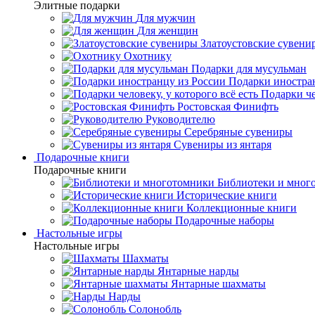
Элитные подарки
Для мужчин
Для женщин
Златоустовские сувени
Охотнику
Подарки для мусульман
Подарки иностра
Подарки че
Ростовская Финифть
Руководителю
Серебряные сувениры
Сувениры из янтаря
Подарочные книги
Подарочные книги
Библиотеки и мног
Исторические книги
Коллекционные книги
Подарочные наборы
Настольные игры
Настольные игры
Шахматы
Янтарные нарды
Янтарные шахматы
Нарды
Солонобль