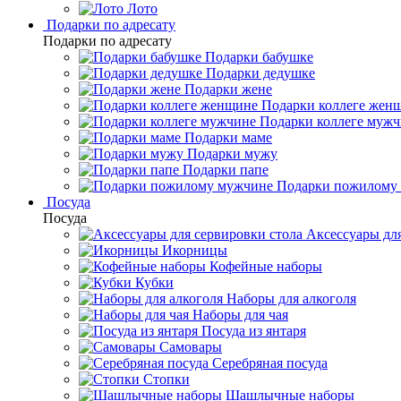
Лото
Подарки по адресату
Подарки по адресату
Подарки бабушке
Подарки дедушке
Подарки жене
Подарки коллеге жен
Подарки коллеге муж
Подарки маме
Подарки мужу
Подарки папе
Подарки пожилому
Посуда
Посуда
Аксессуары для
Икорницы
Кофейные наборы
Кубки
Наборы для алкоголя
Наборы для чая
Посуда из янтаря
Самовары
Серебряная посуда
Стопки
Шашлычные наборы