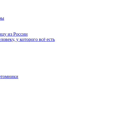
ры
нцу из России
ловеку, у которого всё есть
отомники