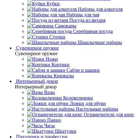
Кубки
Наборы для алкоголя
Наборы для чая
Посуда из янтаря
Самовары
Серебряная посуда
Стопки
Шашлычные наборы
Сувенирное оружие
Сувенирное оружие
Ножи
Кортики
Сабли и шашки
Кинжалы
Интерьерный декор
Интерьерный декор
Вазы
Колокольчики
Ложки для обуви
Настольные наборы
Ограничители для книг
Панно
Часы
Шкатулки
Праздники и профессии