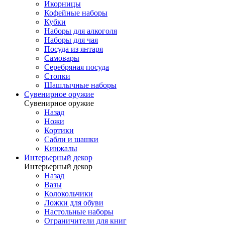
Икорницы
Кофейные наборы
Кубки
Наборы для алкоголя
Наборы для чая
Посуда из янтаря
Самовары
Серебряная посуда
Стопки
Шашлычные наборы
Сувенирное оружие
Сувенирное оружие
Назад
Ножи
Кортики
Сабли и шашки
Кинжалы
Интерьерный декор
Интерьерный декор
Назад
Вазы
Колокольчики
Ложки для обуви
Настольные наборы
Ограничители для книг