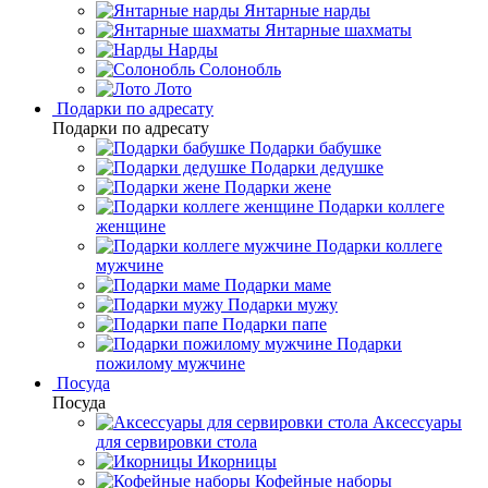
Янтарные нарды
Янтарные шахматы
Нарды
Солонобль
Лото
Подарки по адресату
Подарки по адресату
Подарки бабушке
Подарки дедушке
Подарки жене
Подарки коллеге
женщине
Подарки коллеге
мужчине
Подарки маме
Подарки мужу
Подарки папе
Подарки
пожилому мужчине
Посуда
Посуда
Аксессуары
для сервировки стола
Икорницы
Кофейные наборы