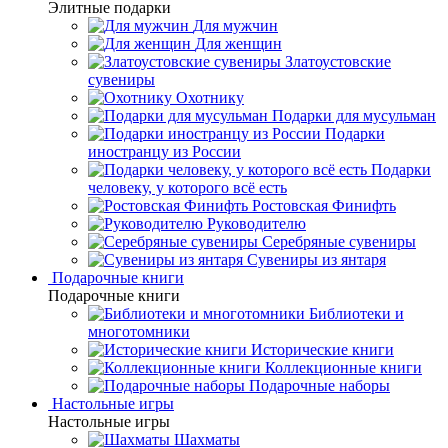
Элитные подарки
Для мужчин
Для женщин
Златоустовские
сувениры
Охотнику
Подарки для мусульман
Подарки
иностранцу из России
Подарки
человеку, у которого всё есть
Ростовская Финифть
Руководителю
Серебряные сувениры
Сувениры из янтаря
Подарочные книги
Подарочные книги
Библиотеки и
многотомники
Исторические книги
Коллекционные книги
Подарочные наборы
Настольные игры
Настольные игры
Шахматы