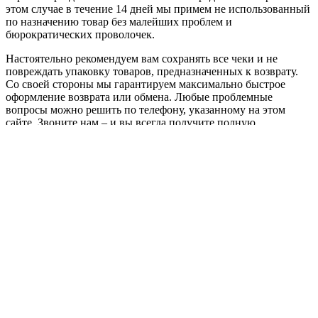
этом случае в течение 14 дней мы примем не использованный
по назначению товар без малейших проблем и
бюрократических проволочек.
Настоятельно рекомендуем вам сохранять все чеки и не
повреждать упаковку товаров, предназначенных к возврату.
Со своей стороны мы гарантируем максимально быстрое
оформление возврата или обмена. Любые проблемные
вопросы можно решить по телефону, указанному на этом
сайте. Звоните нам – и вы всегда получите полную
информацию, касающуюся гарантий и процедуры возврата
товаров!
Остались вопросы?
Если у вас есть вопросы по действующим акциям, товарам
или работе магазина, то задавайте их и мы с радостью
ответим.
Задать вопрос
Компания
О компании
Контакты
Информация