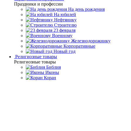
Праздники и профессии
На день рождения
На юбилей
Нефтянику
Строителю
23 февраля
Военному
Железнодорожнику
Корпоративные
Новый год
Религиозные товары
Религиозные товары
Библия
Иконы
Коран
Главная
Каталог товаров
Подарочные книги ручной
работы
Подарочная библиотека детской классики в 50-ти
томах
Подарочная библиотека
детской классики в 50-ти