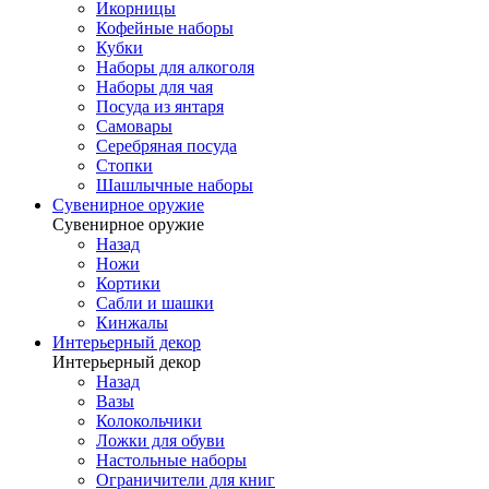
Икорницы
Кофейные наборы
Кубки
Наборы для алкоголя
Наборы для чая
Посуда из янтаря
Самовары
Серебряная посуда
Стопки
Шашлычные наборы
Сувенирное оружие
Сувенирное оружие
Назад
Ножи
Кортики
Сабли и шашки
Кинжалы
Интерьерный декор
Интерьерный декор
Назад
Вазы
Колокольчики
Ложки для обуви
Настольные наборы
Ограничители для книг