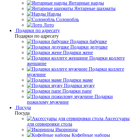
Янтарные нарды
Янтарные шахматы
Нарды
Солонобль
Лото
Подарки по адресату
Подарки по адресату
Подарки бабушке
Подарки дедушке
Подарки жене
Подарки коллеге
женщине
Подарки коллеге
мужчине
Подарки маме
Подарки мужу
Подарки папе
Подарки
пожилому мужчине
Посуда
Посуда
Аксессуары
для сервировки стола
Икорницы
Кофейные наборы