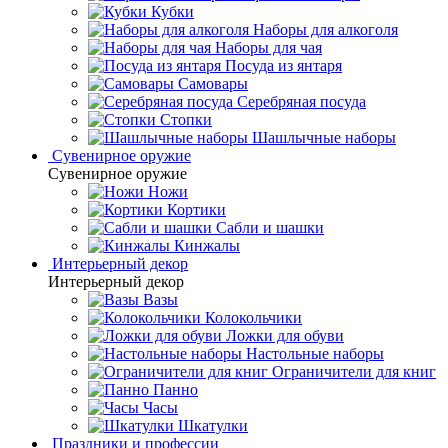
Кубки
Наборы для алкоголя
Наборы для чая
Посуда из янтаря
Самовары
Серебряная посуда
Стопки
Шашлычные наборы
Сувенирное оружие
Сувенирное оружие
Ножи
Кортики
Сабли и шашки
Кинжалы
Интерьерный декор
Интерьерный декор
Вазы
Колокольчики
Ложки для обуви
Настольные наборы
Ограничители для книг
Панно
Часы
Шкатулки
Праздники и профессии