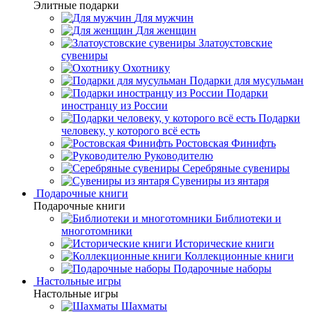
Элитные подарки
Для мужчин
Для женщин
Златоустовские
сувениры
Охотнику
Подарки для мусульман
Подарки
иностранцу из России
Подарки
человеку, у которого всё есть
Ростовская Финифть
Руководителю
Серебряные сувениры
Сувениры из янтаря
Подарочные книги
Подарочные книги
Библиотеки и
многотомники
Исторические книги
Коллекционные книги
Подарочные наборы
Настольные игры
Настольные игры
Шахматы