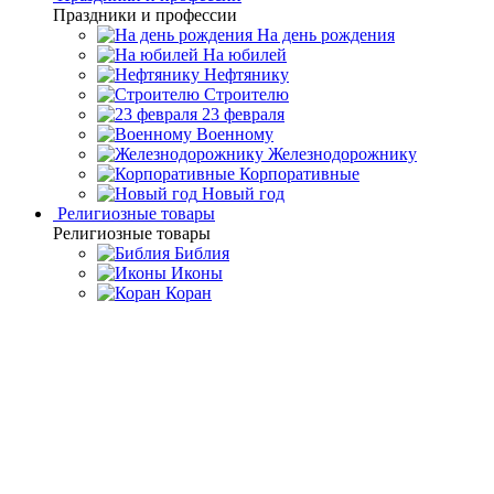
Праздники и профессии
На день рождения
На юбилей
Нефтянику
Строителю
23 февраля
Военному
Железнодорожнику
Корпоративные
Новый год
Религиозные товары
Религиозные товары
Библия
Иконы
Коран
Главная
Каталог товаров
Подарочные книги ручной
работы
Подарочная библиотека зарубежной классики в 100
томах (Robbat Cognac)
Подарочная библиотека
зарубежной классики в 100