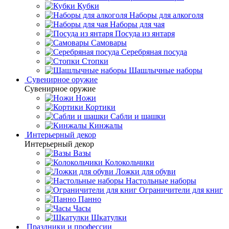
Кубки
Наборы для алкоголя
Наборы для чая
Посуда из янтаря
Самовары
Серебряная посуда
Стопки
Шашлычные наборы
Сувенирное оружие
Сувенирное оружие
Ножи
Кортики
Сабли и шашки
Кинжалы
Интерьерный декор
Интерьерный декор
Вазы
Колокольчики
Ложки для обуви
Настольные наборы
Ограничители для книг
Панно
Часы
Шкатулки
Праздники и профессии