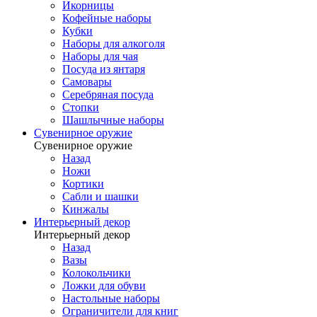
Икорницы
Кофейные наборы
Кубки
Наборы для алкоголя
Наборы для чая
Посуда из янтаря
Самовары
Серебряная посуда
Стопки
Шашлычные наборы
Сувенирное оружие
Сувенирное оружие
Назад
Ножи
Кортики
Сабли и шашки
Кинжалы
Интерьерный декор
Интерьерный декор
Назад
Вазы
Колокольчики
Ложки для обуви
Настольные наборы
Ограничители для книг