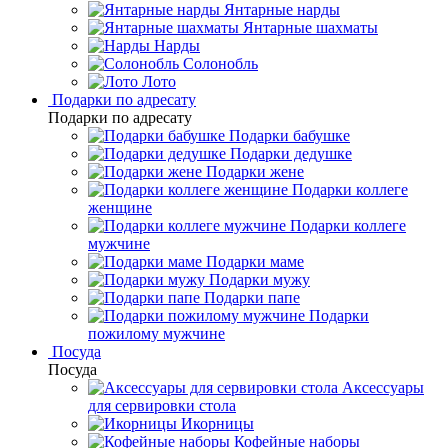
Янтарные нарды
Янтарные шахматы
Нарды
Солонобль
Лото
Подарки по адресату
Подарки по адресату
Подарки бабушке
Подарки дедушке
Подарки жене
Подарки коллеге
женщине
Подарки коллеге
мужчине
Подарки маме
Подарки мужу
Подарки папе
Подарки
пожилому мужчине
Посуда
Посуда
Аксессуары
для сервировки стола
Икорницы
Кофейные наборы