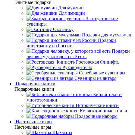
Элитные подарки
Для мужчин
Для женщин
Златоустовские
сувениры
Охотнику
Подарки для мусульман
Подарки
иностранцу из России
Подарки
человеку, у которого всё есть
Ростовская Финифть
Руководителю
Серебряные сувениры
Сувениры из янтаря
Подарочные книги
Подарочные книги
Библиотеки и
многотомники
Исторические книги
Коллекционные книги
Подарочные наборы
Настольные игры
Настольные игры
Шахматы