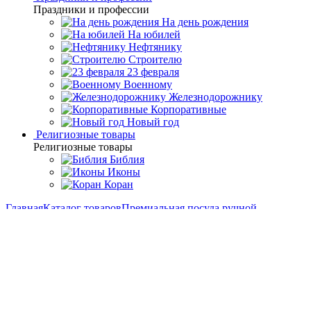
Праздники и профессии
На день рождения
На юбилей
Нефтянику
Строителю
23 февраля
Военному
Железнодорожнику
Корпоративные
Новый год
Религиозные товары
Религиозные товары
Библия
Иконы
Коран
Главная
Каталог товаров
Премиальная посуда ручной
работы
Подарочные самовары
Набор для чая с самоваром
"Малахит" на 4 персоны
Набор для чая с самоваром
"Малахит" на 4 персоны