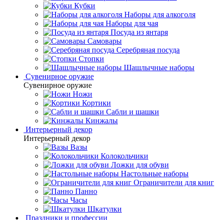
Кубки
Наборы для алкоголя
Наборы для чая
Посуда из янтаря
Самовары
Серебряная посуда
Стопки
Шашлычные наборы
Сувенирное оружие
Сувенирное оружие
Ножи
Кортики
Сабли и шашки
Кинжалы
Интерьерный декор
Интерьерный декор
Вазы
Колокольчики
Ложки для обуви
Настольные наборы
Ограничители для книг
Панно
Часы
Шкатулки
Праздники и профессии