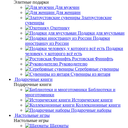
Элитные подарки
Для мужчин
Для женщин
Златоустовские
сувениры
Охотнику
Подарки для мусульман
Подарки
иностранцу из России
Подарки
человеку, у которого всё есть
Ростовская Финифть
Руководителю
Серебряные сувениры
Сувениры из янтаря
Подарочные книги
Подарочные книги
Библиотеки и
многотомники
Исторические книги
Коллекционные книги
Подарочные наборы
Настольные игры
Настольные игры
Шахматы