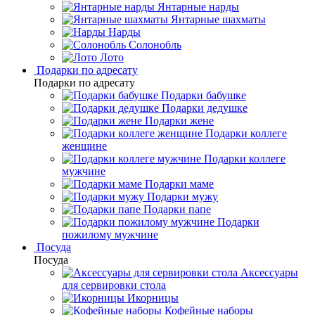
Янтарные нарды
Янтарные шахматы
Нарды
Солонобль
Лото
Подарки по адресату
Подарки по адресату
Подарки бабушке
Подарки дедушке
Подарки жене
Подарки коллеге
женщине
Подарки коллеге
мужчине
Подарки маме
Подарки мужу
Подарки папе
Подарки
пожилому мужчине
Посуда
Посуда
Аксессуары
для сервировки стола
Икорницы
Кофейные наборы