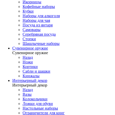
Икорницы
Кофейные наборы
Кубки
Наборы для алкоголя
Наборы для чая
Посуда из янтаря
Самовары
Серебряная посуда
Стопки
Шашлычные наборы
Сувенирное оружие
Сувенирное оружие
Назад
Ножи
Кортики
Сабли и шашки
Кинжалы
Интерьерный декор
Интерьерный декор
Назад
Вазы
Колокольчики
Ложки для обуви
Настольные наборы
Ограничители для книг