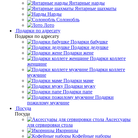
Янтарные нарды
Янтарные шахматы
Нарды
Солонобль
Лото
Подарки по адресату
Подарки по адресату
Подарки бабушке
Подарки дедушке
Подарки жене
Подарки коллеге
женщине
Подарки коллеге
мужчине
Подарки маме
Подарки мужу
Подарки папе
Подарки
пожилому мужчине
Посуда
Посуда
Аксессуары
для сервировки стола
Икорницы
Кофейные наборы