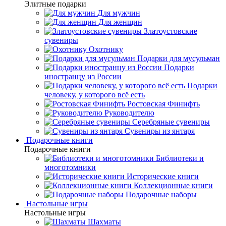
Элитные подарки
Для мужчин
Для женщин
Златоустовские
сувениры
Охотнику
Подарки для мусульман
Подарки
иностранцу из России
Подарки
человеку, у которого всё есть
Ростовская Финифть
Руководителю
Серебряные сувениры
Сувениры из янтаря
Подарочные книги
Подарочные книги
Библиотеки и
многотомники
Исторические книги
Коллекционные книги
Подарочные наборы
Настольные игры
Настольные игры
Шахматы