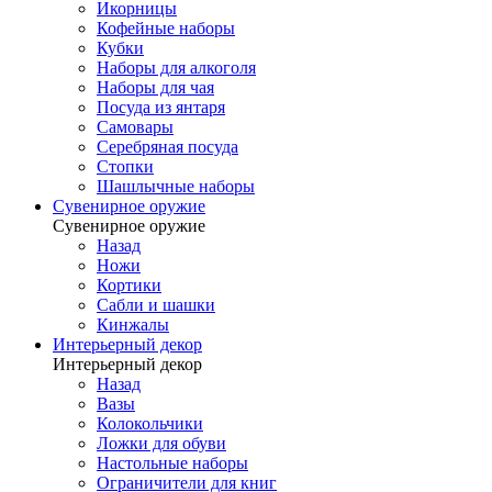
Икорницы
Кофейные наборы
Кубки
Наборы для алкоголя
Наборы для чая
Посуда из янтаря
Самовары
Серебряная посуда
Стопки
Шашлычные наборы
Сувенирное оружие
Сувенирное оружие
Назад
Ножи
Кортики
Сабли и шашки
Кинжалы
Интерьерный декор
Интерьерный декор
Назад
Вазы
Колокольчики
Ложки для обуви
Настольные наборы
Ограничители для книг