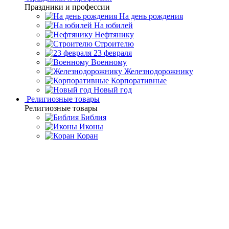
Праздники и профессии
На день рождения
На юбилей
Нефтянику
Строителю
23 февраля
Военному
Железнодорожнику
Корпоративные
Новый год
Религиозные товары
Религиозные товары
Библия
Иконы
Коран
Главная
Каталог товаров
Дорогие подарки и эксклюзивные
сувениры
Набор для коньяка на 4 персоны "Златоуст"
Набор для коньяка на 4
персоны "Златоуст"