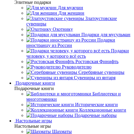
Элитные подарки
Для мужчин
Для женщин
Златоустовские
сувениры
Охотнику
Подарки для мусульман
Подарки
иностранцу из России
Подарки
человеку, у которого всё есть
Ростовская Финифть
Руководителю
Серебряные сувениры
Сувениры из янтаря
Подарочные книги
Подарочные книги
Библиотеки и
многотомники
Исторические книги
Коллекционные книги
Подарочные наборы
Настольные игры
Настольные игры
Шахматы