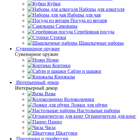
Кубки
Наборы для алкоголя
Наборы для чая
Посуда из янтаря
Самовары
Серебряная посуда
Стопки
Шашлычные наборы
Сувенирное оружие
Сувенирное оружие
Ножи
Кортики
Сабли и шашки
Кинжалы
Интерьерный декор
Интерьерный декор
Вазы
Колокольчики
Ложки для обуви
Настольные наборы
Ограничители для книг
Панно
Часы
Шкатулки
Праздники и профессии