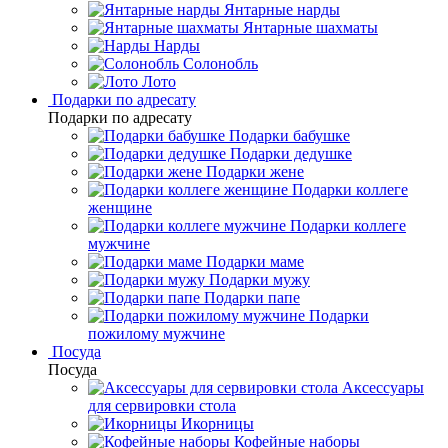
Янтарные нарды
Янтарные шахматы
Нарды
Солонобль
Лото
Подарки по адресату
Подарки по адресату
Подарки бабушке
Подарки дедушке
Подарки жене
Подарки коллеге
женщине
Подарки коллеге
мужчине
Подарки маме
Подарки мужу
Подарки папе
Подарки
пожилому мужчине
Посуда
Посуда
Аксессуары
для сервировки стола
Икорницы
Кофейные наборы