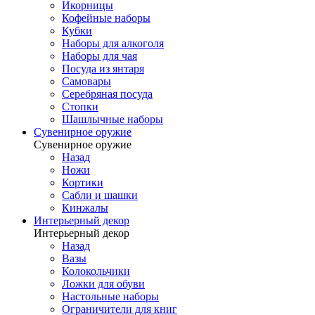
Икорницы
Кофейные наборы
Кубки
Наборы для алкоголя
Наборы для чая
Посуда из янтаря
Самовары
Серебряная посуда
Стопки
Шашлычные наборы
Сувенирное оружие
Сувенирное оружие
Назад
Ножи
Кортики
Сабли и шашки
Кинжалы
Интерьерный декор
Интерьерный декор
Назад
Вазы
Колокольчики
Ложки для обуви
Настольные наборы
Ограничители для книг