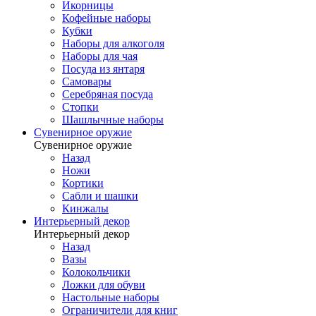
Икорницы
Кофейные наборы
Кубки
Наборы для алкоголя
Наборы для чая
Посуда из янтаря
Самовары
Серебряная посуда
Стопки
Шашлычные наборы
Сувенирное оружие
Сувенирное оружие
Назад
Ножи
Кортики
Сабли и шашки
Кинжалы
Интерьерный декор
Интерьерный декор
Назад
Вазы
Колокольчики
Ложки для обуви
Настольные наборы
Ограничители для книг