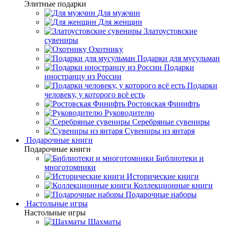
Элитные подарки
Для мужчин
Для женщин
Златоустовские
сувениры
Охотнику
Подарки для мусульман
Подарки
иностранцу из России
Подарки
человеку, у которого всё есть
Ростовская Финифть
Руководителю
Серебряные сувениры
Сувениры из янтаря
Подарочные книги
Подарочные книги
Библиотеки и
многотомники
Исторические книги
Коллекционные книги
Подарочные наборы
Настольные игры
Настольные игры
Шахматы