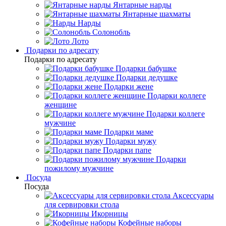
Янтарные нарды
Янтарные шахматы
Нарды
Солонобль
Лото
Подарки по адресату
Подарки по адресату
Подарки бабушке
Подарки дедушке
Подарки жене
Подарки коллеге
женщине
Подарки коллеге
мужчине
Подарки маме
Подарки мужу
Подарки папе
Подарки
пожилому мужчине
Посуда
Посуда
Аксессуары
для сервировки стола
Икорницы
Кофейные наборы