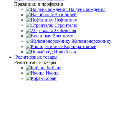
Праздники и профессии
На день рождения
На юбилей
Нефтянику
Строителю
23 февраля
Военному
Железнодорожнику
Корпоративные
Новый год
Религиозные товары
Религиозные товары
Библия
Иконы
Коран
Главная
Каталог товаров
Дорогие подарки и эксклюзивные
сувениры
Элитные подарки для мужчин
Русское лото в резной
шкатулке из дуба "Орнамент"
Русское лото в резной
шкатулке из дуба