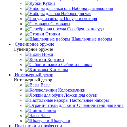
Кубки
Наборы для алкоголя
Наборы для чая
Посуда из янтаря
Самовары
Серебряная посуда
Стопки
Шашлычные наборы
Сувенирное оружие
Сувенирное оружие
Ножи
Кортики
Сабли и шашки
Кинжалы
Интерьерный декор
Интерьерный декор
Вазы
Колокольчики
Ложки для обуви
Настольные наборы
Ограничители для книг
Панно
Часы
Шкатулки
Праздники и профессии