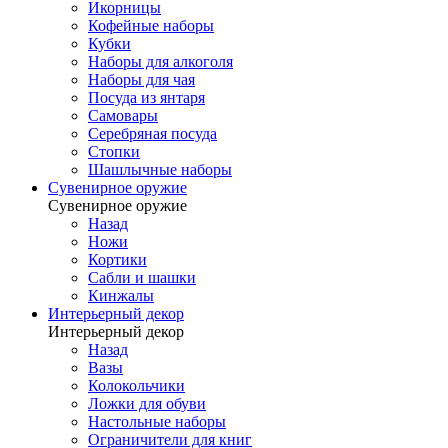
Икорницы
Кофейные наборы
Кубки
Наборы для алкоголя
Наборы для чая
Посуда из янтаря
Самовары
Серебряная посуда
Стопки
Шашлычные наборы
Сувенирное оружие
Сувенирное оружие
Назад
Ножи
Кортики
Сабли и шашки
Кинжалы
Интерьерный декор
Интерьерный декор
Назад
Вазы
Колокольчики
Ложки для обуви
Настольные наборы
Ограничители для книг