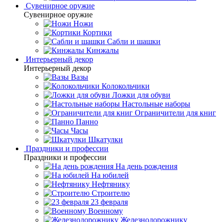
Сувенирное оружие
Сувенирное оружие
Ножи
Кортики
Сабли и шашки
Кинжалы
Интерьерный декор
Интерьерный декор
Вазы
Колокольчики
Ложки для обуви
Настольные наборы
Ограничители для книг
Панно
Часы
Шкатулки
Праздники и профессии
Праздники и профессии
На день рождения
На юбилей
Нефтянику
Строителю
23 февраля
Военному
Железнодорожнику