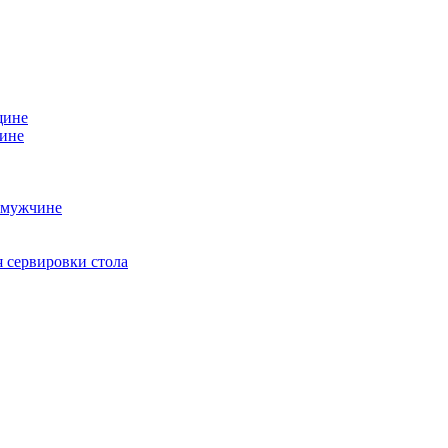
щине
чине
 мужчине
 сервировки стола