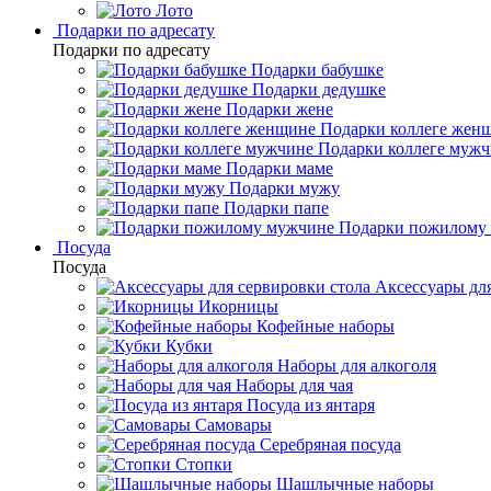
Лото
Подарки по адресату
Подарки по адресату
Подарки бабушке
Подарки дедушке
Подарки жене
Подарки коллеге жен
Подарки коллеге муж
Подарки маме
Подарки мужу
Подарки папе
Подарки пожилому
Посуда
Посуда
Аксессуары для
Икорницы
Кофейные наборы
Кубки
Наборы для алкоголя
Наборы для чая
Посуда из янтаря
Самовары
Серебряная посуда
Стопки
Шашлычные наборы