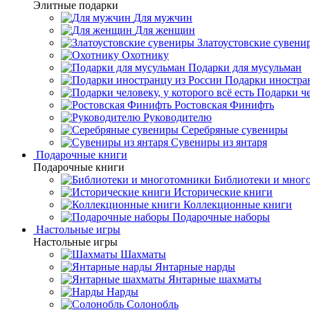
Элитные подарки
Для мужчин
Для женщин
Златоустовские сувени
Охотнику
Подарки для мусульман
Подарки иностра
Подарки че
Ростовская Финифть
Руководителю
Серебряные сувениры
Сувениры из янтаря
Подарочные книги
Подарочные книги
Библиотеки и мног
Исторические книги
Коллекционные книги
Подарочные наборы
Настольные игры
Настольные игры
Шахматы
Янтарные нарды
Янтарные шахматы
Нарды
Солонобль