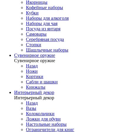
Икорницы
Кофейные наборы
Кубки
Наборы для алкоголя
Наборы для чая
Посуда из янтаря
Самовары
Серебряная посуда
Стопки
Шашлычные наборы
Сувенирное оружие
Сувенирное оружие
Назад
Ножи
Кортики
Сабли и шашки
Кинжалы
Интерьерный декор
Интерьерный декор
Назад
Вазы
Колокольчики
Ложки для обуви
Настольные наборы
Ограничители для книг