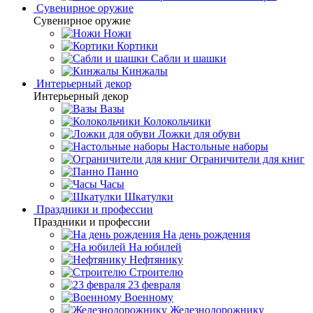
Сувенирное оружие
Сувенирное оружие
Ножи
Кортики
Сабли и шашки
Кинжалы
Интерьерный декор
Интерьерный декор
Вазы
Колокольчики
Ложки для обуви
Настольные наборы
Ограничители для книг
Панно
Часы
Шкатулки
Праздники и профессии
Праздники и профессии
На день рождения
На юбилей
Нефтянику
Строителю
23 февраля
Военному
Железнодорожнику