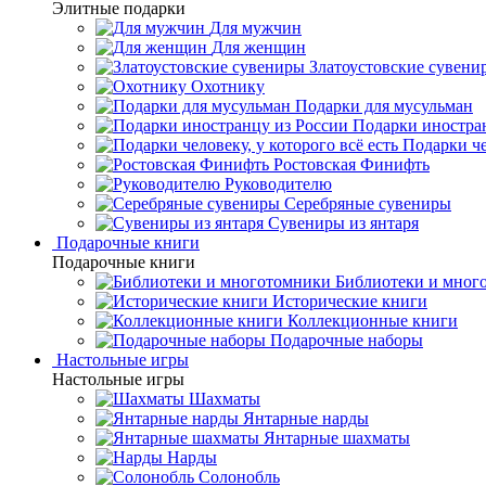
Элитные подарки
Для мужчин
Для женщин
Златоустовские сувени
Охотнику
Подарки для мусульман
Подарки иностра
Подарки че
Ростовская Финифть
Руководителю
Серебряные сувениры
Сувениры из янтаря
Подарочные книги
Подарочные книги
Библиотеки и мног
Исторические книги
Коллекционные книги
Подарочные наборы
Настольные игры
Настольные игры
Шахматы
Янтарные нарды
Янтарные шахматы
Нарды
Солонобль