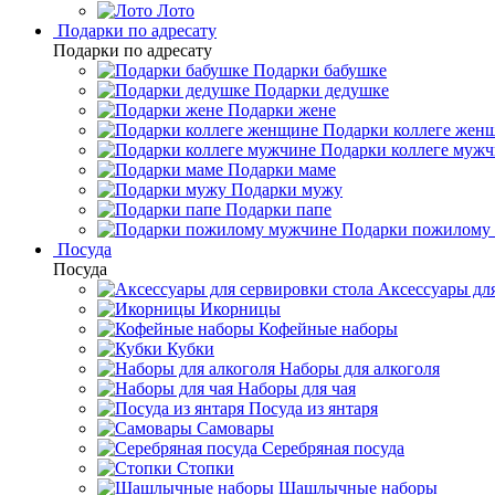
Лото
Подарки по адресату
Подарки по адресату
Подарки бабушке
Подарки дедушке
Подарки жене
Подарки коллеге жен
Подарки коллеге муж
Подарки маме
Подарки мужу
Подарки папе
Подарки пожилому
Посуда
Посуда
Аксессуары для
Икорницы
Кофейные наборы
Кубки
Наборы для алкоголя
Наборы для чая
Посуда из янтаря
Самовары
Серебряная посуда
Стопки
Шашлычные наборы