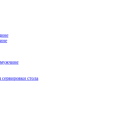
щине
чине
 мужчине
 сервировки стола