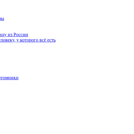
ры
нцу из России
ловеку, у которого всё есть
отомники