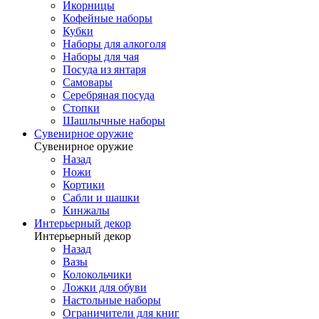
Икорницы
Кофейные наборы
Кубки
Наборы для алкоголя
Наборы для чая
Посуда из янтаря
Самовары
Серебряная посуда
Стопки
Шашлычные наборы
Сувенирное оружие
Сувенирное оружие
Назад
Ножи
Кортики
Сабли и шашки
Кинжалы
Интерьерный декор
Интерьерный декор
Назад
Вазы
Колокольчики
Ложки для обуви
Настольные наборы
Ограничители для книг