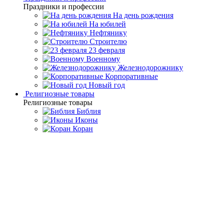
Праздники и профессии
На день рождения
На юбилей
Нефтянику
Строителю
23 февраля
Военному
Железнодорожнику
Корпоративные
Новый год
Религиозные товары
Религиозные товары
Библия
Иконы
Коран
Главная
Каталог товаров
Дорогие подарки и эксклюзивные
сувениры
Подарки из серебра 925° пробы
Ханукия серебряная
Ханукия серебряная