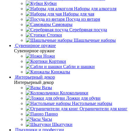
Кубки
Наборы для алкоголя
Наборы для чая
Посуда из янтаря
Самовары
Серебряная посуда
Стопки
Шашлычные наборы
Сувенирное оружие
Сувенирное оружие
Ножи
Кортики
Сабли и шашки
Кинжалы
Интерьерный декор
Интерьерный декор
Вазы
Колокольчики
Ложки для обуви
Настольные наборы
Ограничители для книг
Панно
Часы
Шкатулки
Праздники и профессии