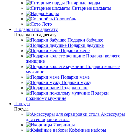
Янтарные нарды
Янтарные шахматы
Нарды
Солонобль
Лото
Подарки по адресату
Подарки по адресату
Подарки бабушке
Подарки дедушке
Подарки жене
Подарки коллеге
женщине
Подарки коллеге
мужчине
Подарки маме
Подарки мужу
Подарки папе
Подарки
пожилому мужчине
Посуда
Посуда
Аксессуары
для сервировки стола
Икорницы
Кофейные наборы