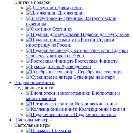
Элитные подарки
Для мужчин
Для женщин
Златоустовские
сувениры
Охотнику
Подарки для мусульман
Подарки
иностранцу из России
Подарки
человеку, у которого всё есть
Ростовская Финифть
Руководителю
Серебряные сувениры
Сувениры из янтаря
Подарочные книги
Подарочные книги
Библиотеки и
многотомники
Исторические книги
Коллекционные книги
Подарочные наборы
Настольные игры
Настольные игры
Шахматы