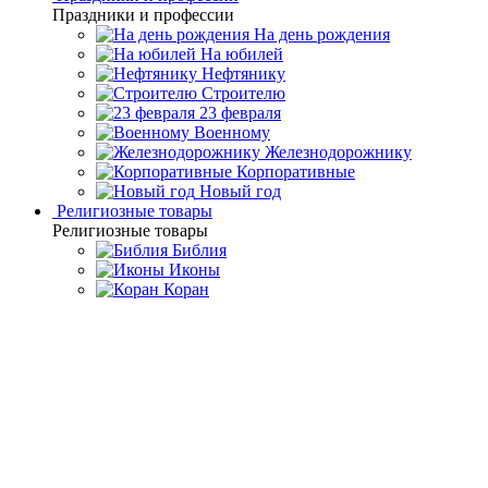
Праздники и профессии
На день рождения
На юбилей
Нефтянику
Строителю
23 февраля
Военному
Железнодорожнику
Корпоративные
Новый год
Религиозные товары
Религиозные товары
Библия
Иконы
Коран
Главная
Каталог товаров
Дорогие подарки и эксклюзивные
сувениры
Подарки из серебра 925° пробы
Доска с струнным
ножом "Пастушок"
Доска с струнным
ножом "Пастушок"