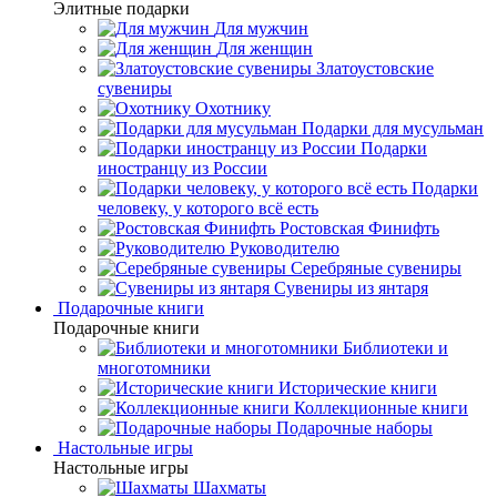
Элитные подарки
Для мужчин
Для женщин
Златоустовские
сувениры
Охотнику
Подарки для мусульман
Подарки
иностранцу из России
Подарки
человеку, у которого всё есть
Ростовская Финифть
Руководителю
Серебряные сувениры
Сувениры из янтаря
Подарочные книги
Подарочные книги
Библиотеки и
многотомники
Исторические книги
Коллекционные книги
Подарочные наборы
Настольные игры
Настольные игры
Шахматы