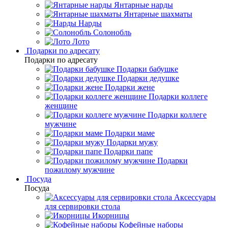
Янтарные нарды
Янтарные шахматы
Нарды
Солонобль
Лото
Подарки по адресату
Подарки по адресату
Подарки бабушке
Подарки дедушке
Подарки жене
Подарки коллеге
женщине
Подарки коллеге
мужчине
Подарки маме
Подарки мужу
Подарки папе
Подарки
пожилому мужчине
Посуда
Посуда
Аксессуары
для сервировки стола
Икорницы
Кофейные наборы