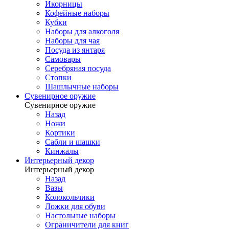
Икорницы
Кофейные наборы
Кубки
Наборы для алкоголя
Наборы для чая
Посуда из янтаря
Самовары
Серебряная посуда
Стопки
Шашлычные наборы
Сувенирное оружие
Сувенирное оружие
Назад
Ножи
Кортики
Сабли и шашки
Кинжалы
Интерьерный декор
Интерьерный декор
Назад
Вазы
Колокольчики
Ложки для обуви
Настольные наборы
Ограничители для книг