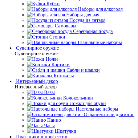
Кубки
Наборы для алкоголя
Наборы для чая
Посуда из янтаря
Самовары
Серебряная посуда
Стопки
Шашлычные наборы
Сувенирное оружие
Сувенирное оружие
Ножи
Кортики
Сабли и шашки
Кинжалы
Интерьерный декор
Интерьерный декор
Вазы
Колокольчики
Ложки для обуви
Настольные наборы
Ограничители для книг
Панно
Часы
Шкатулки
Праздники и профессии