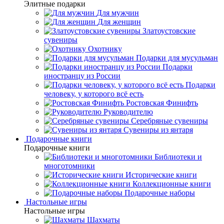
Элитные подарки
Для мужчин
Для женщин
Златоустовские
сувениры
Охотнику
Подарки для мусульман
Подарки
иностранцу из России
Подарки
человеку, у которого всё есть
Ростовская Финифть
Руководителю
Серебряные сувениры
Сувениры из янтаря
Подарочные книги
Подарочные книги
Библиотеки и
многотомники
Исторические книги
Коллекционные книги
Подарочные наборы
Настольные игры
Настольные игры
Шахматы