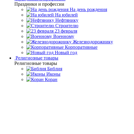
Праздники и профессии
На день рождения
На юбилей
Нефтянику
Строителю
23 февраля
Военному
Железнодорожнику
Корпоративные
Новый год
Религиозные товары
Религиозные товары
Библия
Иконы
Коран
Главная
Каталог товаров
Дорогие подарки и эксклюзивные
сувениры
Подарки из серебра 925° пробы
Палочки для суши
"Бамбук"
Палочки для суши "Бамбук"