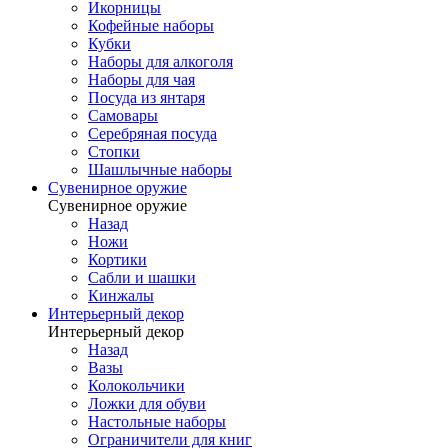
Икорницы
Кофейные наборы
Кубки
Наборы для алкоголя
Наборы для чая
Посуда из янтаря
Самовары
Серебряная посуда
Стопки
Шашлычные наборы
Сувенирное оружие
Сувенирное оружие
Назад
Ножи
Кортики
Сабли и шашки
Кинжалы
Интерьерный декор
Интерьерный декор
Назад
Вазы
Колокольчики
Ложки для обуви
Настольные наборы
Ограничители для книг