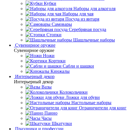
Кубки
Наборы для алкоголя
Наборы для чая
Посуда из янтаря
Самовары
Серебряная посуда
Стопки
Шашлычные наборы
Сувенирное оружие
Сувенирное оружие
Ножи
Кортики
Сабли и шашки
Кинжалы
Интерьерный декор
Интерьерный декор
Вазы
Колокольчики
Ложки для обуви
Настольные наборы
Ограничители для книг
Панно
Часы
Шкатулки
Праздники и профессии