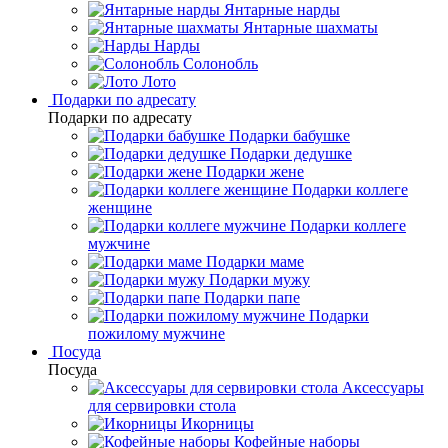
Янтарные нарды
Янтарные шахматы
Нарды
Солонобль
Лото
Подарки по адресату
Подарки по адресату
Подарки бабушке
Подарки дедушке
Подарки жене
Подарки коллеге
женщине
Подарки коллеге
мужчине
Подарки маме
Подарки мужу
Подарки папе
Подарки
пожилому мужчине
Посуда
Посуда
Аксессуары
для сервировки стола
Икорницы
Кофейные наборы