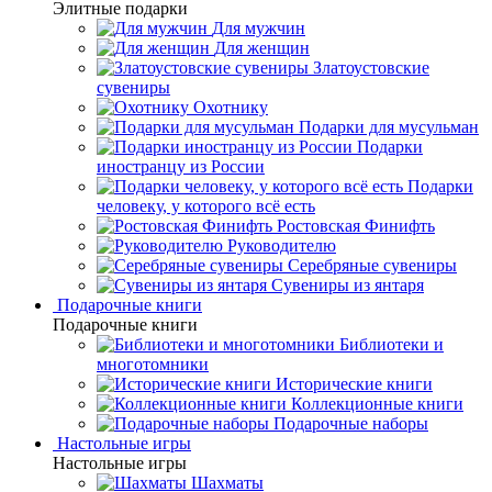
Элитные подарки
Для мужчин
Для женщин
Златоустовские
сувениры
Охотнику
Подарки для мусульман
Подарки
иностранцу из России
Подарки
человеку, у которого всё есть
Ростовская Финифть
Руководителю
Серебряные сувениры
Сувениры из янтаря
Подарочные книги
Подарочные книги
Библиотеки и
многотомники
Исторические книги
Коллекционные книги
Подарочные наборы
Настольные игры
Настольные игры
Шахматы