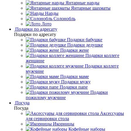
Янтарные нарды
Янтарные шахматы
Нарды
Солонобль
Лото
Подарки по адресату
Подарки по адресату
Подарки бабушке
Подарки дедушке
Подарки жене
Подарки коллеге
женщине
Подарки коллеге
мужчине
Подарки маме
Подарки мужу
Подарки папе
Подарки
пожилому мужчине
Посуда
Посуда
Аксессуары
для сервировки стола
Икорницы
Кофейные наборы