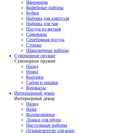
Икорницы
Кофейные наборы
Кубки
Наборы для алкоголя
Наборы для чая
Посуда из янтаря
Самовары
Серебряная посуда
Стопки
Шашлычные наборы
Сувенирное оружие
Сувенирное оружие
Назад
Ножи
Кортики
Сабли и шашки
Кинжалы
Интерьерный декор
Интерьерный декор
Назад
Вазы
Колокольчики
Ложки для обуви
Настольные наборы
Ограничители для книг