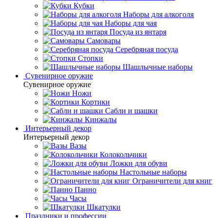
Кубки
Наборы для алкоголя
Наборы для чая
Посуда из янтаря
Самовары
Серебряная посуда
Стопки
Шашлычные наборы
Сувенирное оружие
Сувенирное оружие
Ножи
Кортики
Сабли и шашки
Кинжалы
Интерьерный декор
Интерьерный декор
Вазы
Колокольчики
Ложки для обуви
Настольные наборы
Ограничители для книг
Панно
Часы
Шкатулки
Праздники и профессии