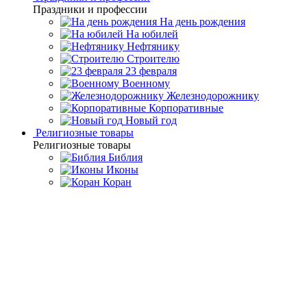
Праздники и профессии
На день рождения
На юбилей
Нефтянику
Строителю
23 февраля
Военному
Железнодорожнику
Корпоративные
Новый год
Религиозные товары
Религиозные товары
Библия
Иконы
Коран
Главная
Каталог товаров
Дорогие подарки и эксклюзивные
сувениры
Подарки из серебра 925° пробы
Подарочный набор с
Торой
Подарочный набор с Торой