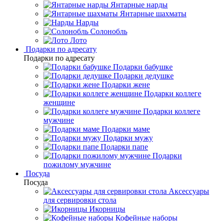
Янтарные нарды
Янтарные шахматы
Нарды
Солонобль
Лото
Подарки по адресату
Подарки по адресату
Подарки бабушке
Подарки дедушке
Подарки жене
Подарки коллеге
женщине
Подарки коллеге
мужчине
Подарки маме
Подарки мужу
Подарки папе
Подарки
пожилому мужчине
Посуда
Посуда
Аксессуары
для сервировки стола
Икорницы
Кофейные наборы