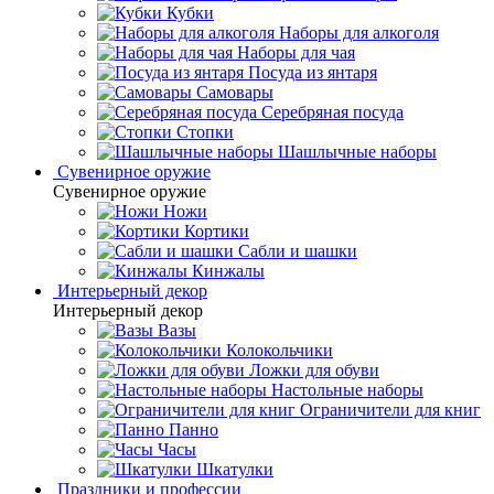
Кубки
Наборы для алкоголя
Наборы для чая
Посуда из янтаря
Самовары
Серебряная посуда
Стопки
Шашлычные наборы
Сувенирное оружие
Сувенирное оружие
Ножи
Кортики
Сабли и шашки
Кинжалы
Интерьерный декор
Интерьерный декор
Вазы
Колокольчики
Ложки для обуви
Настольные наборы
Ограничители для книг
Панно
Часы
Шкатулки
Праздники и профессии