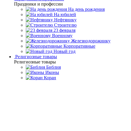
Праздники и профессии
На день рождения
На юбилей
Нефтянику
Строителю
23 февраля
Военному
Железнодорожнику
Корпоративные
Новый год
Религиозные товары
Религиозные товары
Библия
Иконы
Коран
Главная
Каталог товаров
Дорогие подарки и эксклюзивные
сувениры
Подарки из серебра 925° пробы
Набор серебряных
рюмок-перевертышей «Русские полководцы»
Набор серебряных рюмок-
перевертышей «Русские