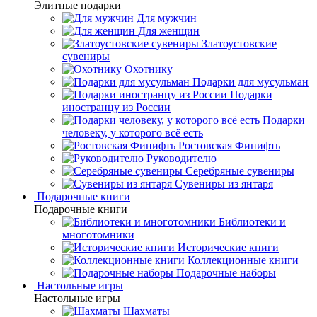
Элитные подарки
Для мужчин
Для женщин
Златоустовские
сувениры
Охотнику
Подарки для мусульман
Подарки
иностранцу из России
Подарки
человеку, у которого всё есть
Ростовская Финифть
Руководителю
Серебряные сувениры
Сувениры из янтаря
Подарочные книги
Подарочные книги
Библиотеки и
многотомники
Исторические книги
Коллекционные книги
Подарочные наборы
Настольные игры
Настольные игры
Шахматы