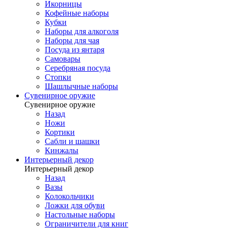
Икорницы
Кофейные наборы
Кубки
Наборы для алкоголя
Наборы для чая
Посуда из янтаря
Самовары
Серебряная посуда
Стопки
Шашлычные наборы
Сувенирное оружие
Сувенирное оружие
Назад
Ножи
Кортики
Сабли и шашки
Кинжалы
Интерьерный декор
Интерьерный декор
Назад
Вазы
Колокольчики
Ложки для обуви
Настольные наборы
Ограничители для книг