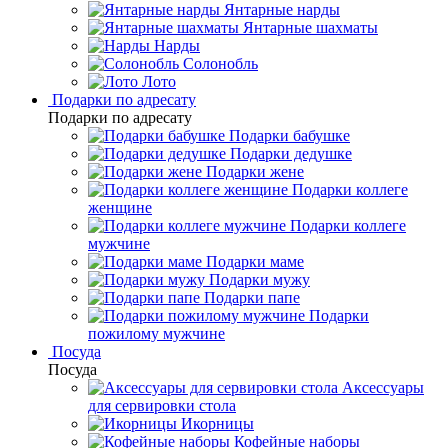
Янтарные нарды
Янтарные шахматы
Нарды
Солонобль
Лото
Подарки по адресату
Подарки по адресату
Подарки бабушке
Подарки дедушке
Подарки жене
Подарки коллеге
женщине
Подарки коллеге
мужчине
Подарки маме
Подарки мужу
Подарки папе
Подарки
пожилому мужчине
Посуда
Посуда
Аксессуары
для сервировки стола
Икорницы
Кофейные наборы