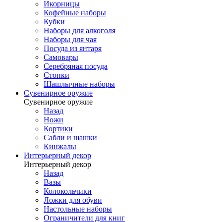
Икорницы
Кофейные наборы
Кубки
Наборы для алкоголя
Наборы для чая
Посуда из янтаря
Самовары
Серебряная посуда
Стопки
Шашлычные наборы
Сувенирное оружие
Сувенирное оружие
Назад
Ножи
Кортики
Сабли и шашки
Кинжалы
Интерьерный декор
Интерьерный декор
Назад
Вазы
Колокольчики
Ложки для обуви
Настольные наборы
Ограничители для книг