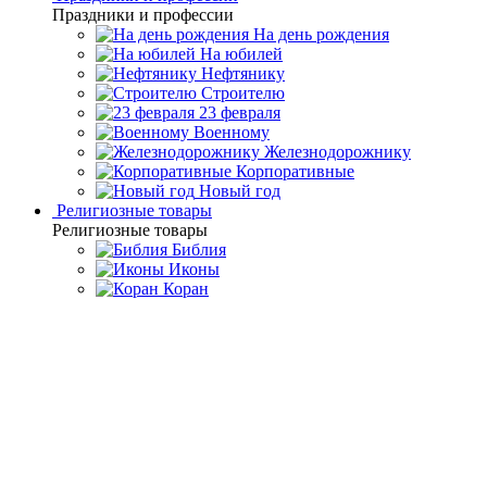
Праздники и профессии
На день рождения
На юбилей
Нефтянику
Строителю
23 февраля
Военному
Железнодорожнику
Корпоративные
Новый год
Религиозные товары
Религиозные товары
Библия
Иконы
Коран
Главная
Каталог товаров
Дорогие подарки и эксклюзивные
сувениры
Подарки из серебра 925° пробы
Набор серебряных
рюмок-перевертышей «Правители России»
Набор серебряных рюмок-
перевертышей «Правители