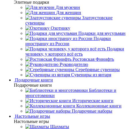
Элитные подарки
Для мужчин
Для женщин
Златоустовские
сувениры
Охотнику
Подарки для мусульман
Подарки
иностранцу из России
Подарки
человеку, у которого всё есть
Ростовская Финифть
Руководителю
Серебряные сувениры
Сувениры из янтаря
Подарочные книги
Подарочные книги
Библиотеки и
многотомники
Исторические книги
Коллекционные книги
Подарочные наборы
Настольные игры
Настольные игры
Шахматы