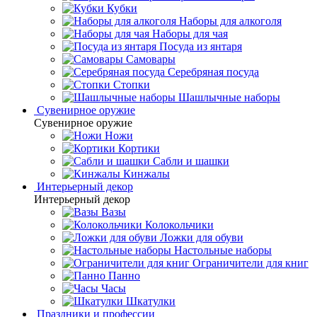
Кубки
Наборы для алкоголя
Наборы для чая
Посуда из янтаря
Самовары
Серебряная посуда
Стопки
Шашлычные наборы
Сувенирное оружие
Сувенирное оружие
Ножи
Кортики
Сабли и шашки
Кинжалы
Интерьерный декор
Интерьерный декор
Вазы
Колокольчики
Ложки для обуви
Настольные наборы
Ограничители для книг
Панно
Часы
Шкатулки
Праздники и профессии