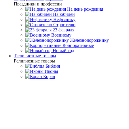
Праздники и профессии
На день рождения
На юбилей
Нефтянику
Строителю
23 февраля
Военному
Железнодорожнику
Корпоративные
Новый год
Религиозные товары
Религиозные товары
Библия
Иконы
Коран
Главная
Каталог товаров
Дорогие подарки и эксклюзивные
сувениры
Подарки из серебра 925° пробы
Кофейный сервиз
серебряный "Элегант" 3 предмета, на 1 персону, в футляре
Кофейный сервиз
серебряный "Элегант" 3