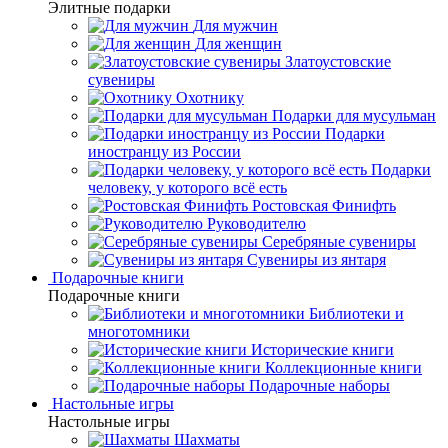
Элитные подарки
Для мужчин
Для женщин
Златоустовские
сувениры
Охотнику
Подарки для мусульман
Подарки
иностранцу из России
Подарки
человеку, у которого всё есть
Ростовская Финифть
Руководителю
Серебряные сувениры
Сувениры из янтаря
Подарочные книги
Подарочные книги
Библиотеки и
многотомники
Исторические книги
Коллекционные книги
Подарочные наборы
Настольные игры
Настольные игры
Шахматы