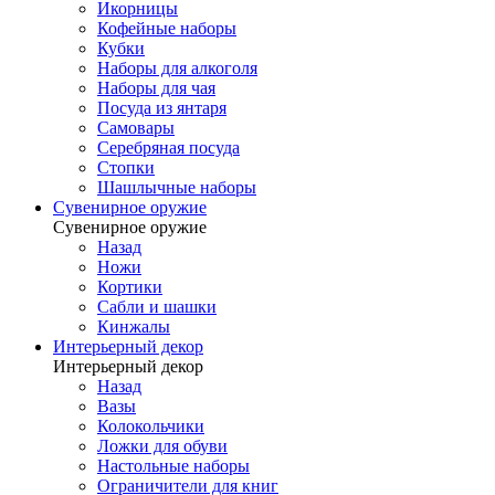
Икорницы
Кофейные наборы
Кубки
Наборы для алкоголя
Наборы для чая
Посуда из янтаря
Самовары
Серебряная посуда
Стопки
Шашлычные наборы
Сувенирное оружие
Сувенирное оружие
Назад
Ножи
Кортики
Сабли и шашки
Кинжалы
Интерьерный декор
Интерьерный декор
Назад
Вазы
Колокольчики
Ложки для обуви
Настольные наборы
Ограничители для книг