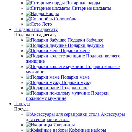
Янтарные нарды
Янтарные шахматы
Нарды
Солонобль
Лото
Подарки по адресату
Подарки по адресату
Подарки бабушке
Подарки дедушке
Подарки жене
Подарки коллеге
женщине
Подарки коллеге
мужчине
Подарки маме
Подарки мужу
Подарки папе
Подарки
пожилому мужчине
Посуда
Посуда
Аксессуары
для сервировки стола
Икорницы
Кофейные наборы