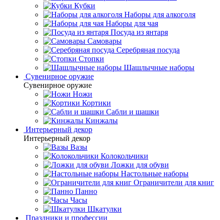
Кубки
Наборы для алкоголя
Наборы для чая
Посуда из янтаря
Самовары
Серебряная посуда
Стопки
Шашлычные наборы
Сувенирное оружие
Сувенирное оружие
Ножи
Кортики
Сабли и шашки
Кинжалы
Интерьерный декор
Интерьерный декор
Вазы
Колокольчики
Ложки для обуви
Настольные наборы
Ограничители для книг
Панно
Часы
Шкатулки
Праздники и профессии