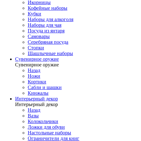
Икорницы
Кофейные наборы
Кубки
Наборы для алкоголя
Наборы для чая
Посуда из янтаря
Самовары
Серебряная посуда
Стопки
Шашлычные наборы
Сувенирное оружие
Сувенирное оружие
Назад
Ножи
Кортики
Сабли и шашки
Кинжалы
Интерьерный декор
Интерьерный декор
Назад
Вазы
Колокольчики
Ложки для обуви
Настольные наборы
Ограничители для книг