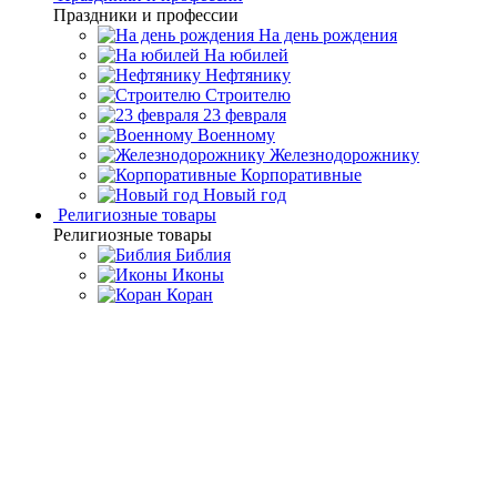
Праздники и профессии
На день рождения
На юбилей
Нефтянику
Строителю
23 февраля
Военному
Железнодорожнику
Корпоративные
Новый год
Религиозные товары
Религиозные товары
Библия
Иконы
Коран
Главная
Каталог товаров
Дорогие подарки и эксклюзивные
сувениры
Подарок охотнику
Набор стопок из янтаря «Охота»
на 6 персон
Набор стопок из янтаря
«Охота» на 6 персон