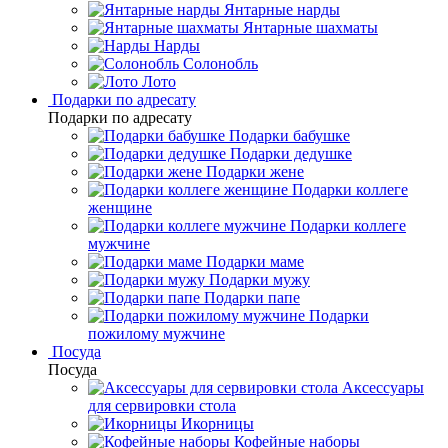
Янтарные нарды
Янтарные шахматы
Нарды
Солонобль
Лото
Подарки по адресату
Подарки по адресату
Подарки бабушке
Подарки дедушке
Подарки жене
Подарки коллеге
женщине
Подарки коллеге
мужчине
Подарки маме
Подарки мужу
Подарки папе
Подарки
пожилому мужчине
Посуда
Посуда
Аксессуары
для сервировки стола
Икорницы
Кофейные наборы