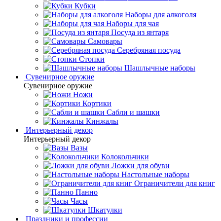
Кубки
Наборы для алкоголя
Наборы для чая
Посуда из янтаря
Самовары
Серебряная посуда
Стопки
Шашлычные наборы
Сувенирное оружие
Сувенирное оружие
Ножи
Кортики
Сабли и шашки
Кинжалы
Интерьерный декор
Интерьерный декор
Вазы
Колокольчики
Ложки для обуви
Настольные наборы
Ограничители для книг
Панно
Часы
Шкатулки
Праздники и профессии