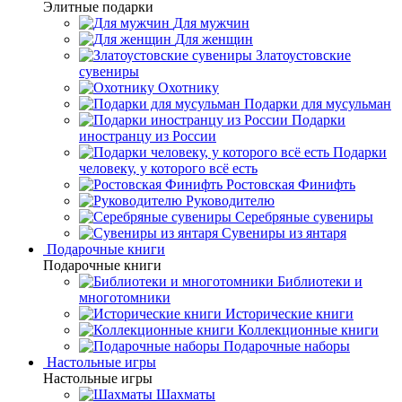
Элитные подарки
Для мужчин
Для женщин
Златоустовские
сувениры
Охотнику
Подарки для мусульман
Подарки
иностранцу из России
Подарки
человеку, у которого всё есть
Ростовская Финифть
Руководителю
Серебряные сувениры
Сувениры из янтаря
Подарочные книги
Подарочные книги
Библиотеки и
многотомники
Исторические книги
Коллекционные книги
Подарочные наборы
Настольные игры
Настольные игры
Шахматы