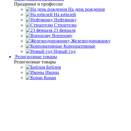
Праздники и профессии
На день рождения
На юбилей
Нефтянику
Строителю
23 февраля
Военному
Железнодорожнику
Корпоративные
Новый год
Религиозные товары
Религиозные товары
Библия
Иконы
Коран
Главная
Каталог товаров
Дорогие подарки и эксклюзивные
сувениры
Златоустовские сувениры ручной работы
Нож на
подставке "Сокол" Златоуст
Нож на подставке "Сокол"
Златоуст