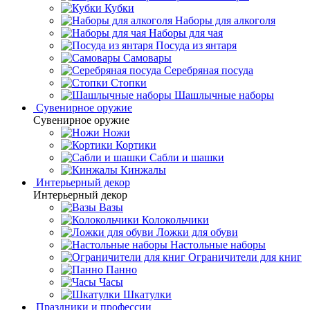
Кубки
Наборы для алкоголя
Наборы для чая
Посуда из янтаря
Самовары
Серебряная посуда
Стопки
Шашлычные наборы
Сувенирное оружие
Сувенирное оружие
Ножи
Кортики
Сабли и шашки
Кинжалы
Интерьерный декор
Интерьерный декор
Вазы
Колокольчики
Ложки для обуви
Настольные наборы
Ограничители для книг
Панно
Часы
Шкатулки
Праздники и профессии