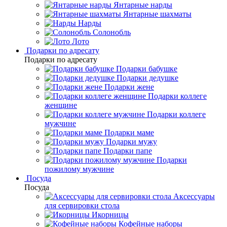
Янтарные нарды
Янтарные шахматы
Нарды
Солонобль
Лото
Подарки по адресату
Подарки по адресату
Подарки бабушке
Подарки дедушке
Подарки жене
Подарки коллеге
женщине
Подарки коллеге
мужчине
Подарки маме
Подарки мужу
Подарки папе
Подарки
пожилому мужчине
Посуда
Посуда
Аксессуары
для сервировки стола
Икорницы
Кофейные наборы