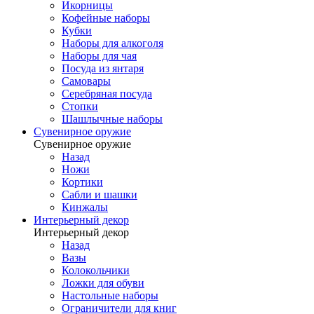
Икорницы
Кофейные наборы
Кубки
Наборы для алкоголя
Наборы для чая
Посуда из янтаря
Самовары
Серебряная посуда
Стопки
Шашлычные наборы
Сувенирное оружие
Сувенирное оружие
Назад
Ножи
Кортики
Сабли и шашки
Кинжалы
Интерьерный декор
Интерьерный декор
Назад
Вазы
Колокольчики
Ложки для обуви
Настольные наборы
Ограничители для книг