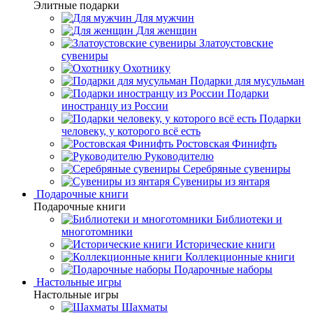
Элитные подарки
Для мужчин
Для женщин
Златоустовские
сувениры
Охотнику
Подарки для мусульман
Подарки
иностранцу из России
Подарки
человеку, у которого всё есть
Ростовская Финифть
Руководителю
Серебряные сувениры
Сувениры из янтаря
Подарочные книги
Подарочные книги
Библиотеки и
многотомники
Исторические книги
Коллекционные книги
Подарочные наборы
Настольные игры
Настольные игры
Шахматы