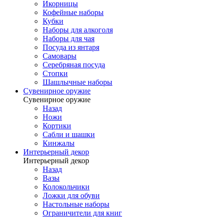
Икорницы
Кофейные наборы
Кубки
Наборы для алкоголя
Наборы для чая
Посуда из янтаря
Самовары
Серебряная посуда
Стопки
Шашлычные наборы
Сувенирное оружие
Сувенирное оружие
Назад
Ножи
Кортики
Сабли и шашки
Кинжалы
Интерьерный декор
Интерьерный декор
Назад
Вазы
Колокольчики
Ложки для обуви
Настольные наборы
Ограничители для книг