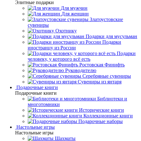
Элитные подарки
Для мужчин
Для женщин
Златоустовские
сувениры
Охотнику
Подарки для мусульман
Подарки
иностранцу из России
Подарки
человеку, у которого всё есть
Ростовская Финифть
Руководителю
Серебряные сувениры
Сувениры из янтаря
Подарочные книги
Подарочные книги
Библиотеки и
многотомники
Исторические книги
Коллекционные книги
Подарочные наборы
Настольные игры
Настольные игры
Шахматы