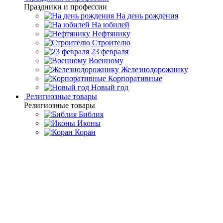
Праздники и профессии
На день рождения
На юбилей
Нефтянику
Строителю
23 февраля
Военному
Железнодорожнику
Корпоративные
Новый год
Религиозные товары
Религиозные товары
Библия
Иконы
Коран
Главная
Каталог товаров
Дорогие подарки и эксклюзивные
сувениры
Златоустовские сувениры ручной работы
Ваза
«Лошади» (Златоуст)
Ваза «Лошади» (Златоуст)