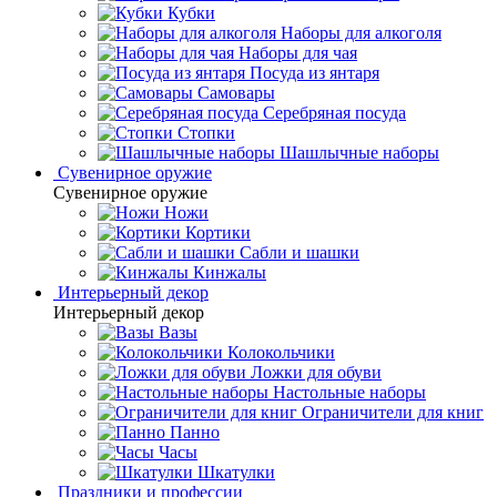
Кубки
Наборы для алкоголя
Наборы для чая
Посуда из янтаря
Самовары
Серебряная посуда
Стопки
Шашлычные наборы
Сувенирное оружие
Сувенирное оружие
Ножи
Кортики
Сабли и шашки
Кинжалы
Интерьерный декор
Интерьерный декор
Вазы
Колокольчики
Ложки для обуви
Настольные наборы
Ограничители для книг
Панно
Часы
Шкатулки
Праздники и профессии