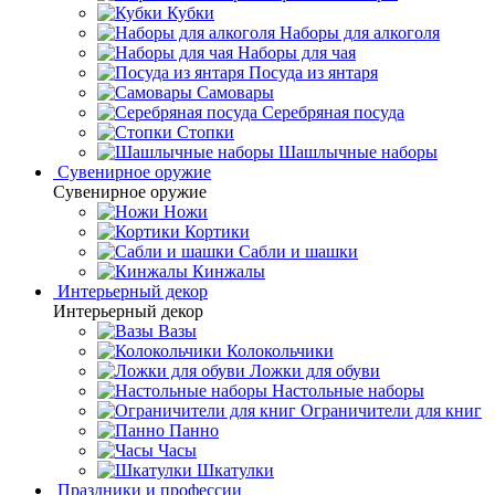
Кубки
Наборы для алкоголя
Наборы для чая
Посуда из янтаря
Самовары
Серебряная посуда
Стопки
Шашлычные наборы
Сувенирное оружие
Сувенирное оружие
Ножи
Кортики
Сабли и шашки
Кинжалы
Интерьерный декор
Интерьерный декор
Вазы
Колокольчики
Ложки для обуви
Настольные наборы
Ограничители для книг
Панно
Часы
Шкатулки
Праздники и профессии