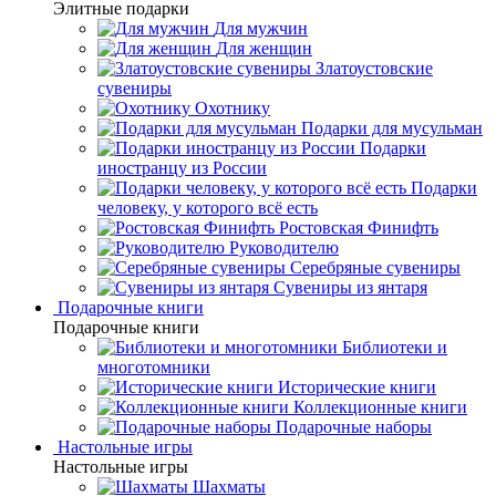
Элитные подарки
Для мужчин
Для женщин
Златоустовские
сувениры
Охотнику
Подарки для мусульман
Подарки
иностранцу из России
Подарки
человеку, у которого всё есть
Ростовская Финифть
Руководителю
Серебряные сувениры
Сувениры из янтаря
Подарочные книги
Подарочные книги
Библиотеки и
многотомники
Исторические книги
Коллекционные книги
Подарочные наборы
Настольные игры
Настольные игры
Шахматы