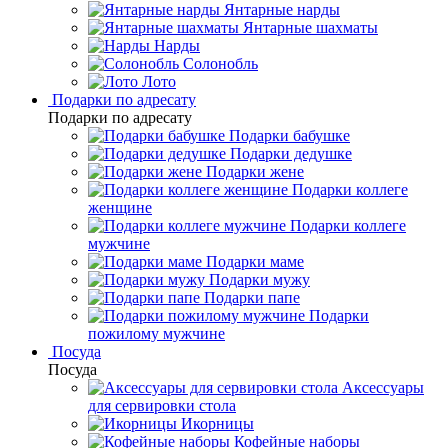
Янтарные нарды
Янтарные шахматы
Нарды
Солонобль
Лото
Подарки по адресату
Подарки по адресату
Подарки бабушке
Подарки дедушке
Подарки жене
Подарки коллеге
женщине
Подарки коллеге
мужчине
Подарки маме
Подарки мужу
Подарки папе
Подарки
пожилому мужчине
Посуда
Посуда
Аксессуары
для сервировки стола
Икорницы
Кофейные наборы