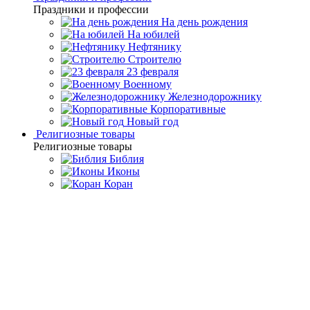
Праздники и профессии
На день рождения
На юбилей
Нефтянику
Строителю
23 февраля
Военному
Железнодорожнику
Корпоративные
Новый год
Религиозные товары
Религиозные товары
Библия
Иконы
Коран
Главная
Каталог товаров
Дорогие подарки и эксклюзивные
сувениры
Златоустовские сувениры ручной работы
Ваза с
кубками «Виноделие»
Ваза с кубками «Виноделие»