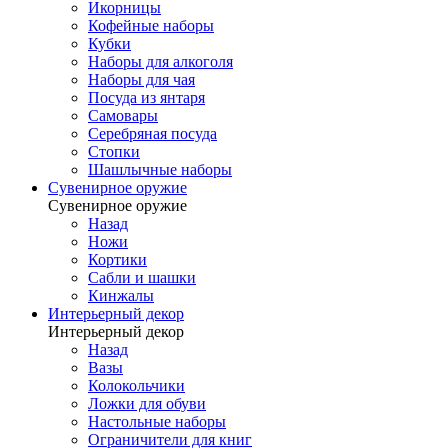
Икорницы
Кофейные наборы
Кубки
Наборы для алкоголя
Наборы для чая
Посуда из янтаря
Самовары
Серебряная посуда
Стопки
Шашлычные наборы
Сувенирное оружие
Сувенирное оружие
Назад
Ножи
Кортики
Сабли и шашки
Кинжалы
Интерьерный декор
Интерьерный декор
Назад
Вазы
Колокольчики
Ложки для обуви
Настольные наборы
Ограничители для книг