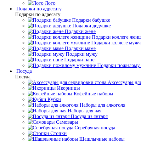
Лото
Подарки по адресату
Подарки по адресату
Подарки бабушке
Подарки дедушке
Подарки жене
Подарки коллеге жен
Подарки коллеге муж
Подарки маме
Подарки мужу
Подарки папе
Подарки пожилому
Посуда
Посуда
Аксессуары для
Икорницы
Кофейные наборы
Кубки
Наборы для алкоголя
Наборы для чая
Посуда из янтаря
Самовары
Серебряная посуда
Стопки
Шашлычные наборы