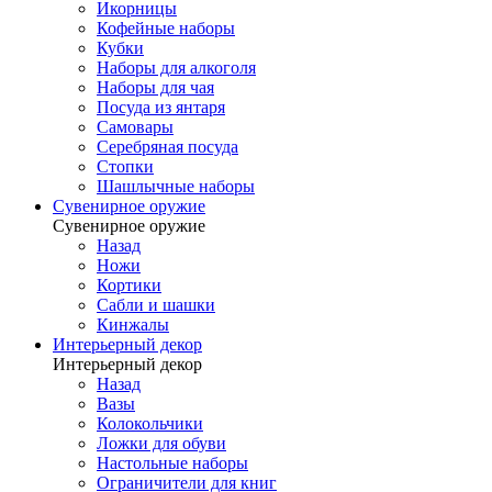
Икорницы
Кофейные наборы
Кубки
Наборы для алкоголя
Наборы для чая
Посуда из янтаря
Самовары
Серебряная посуда
Стопки
Шашлычные наборы
Сувенирное оружие
Сувенирное оружие
Назад
Ножи
Кортики
Сабли и шашки
Кинжалы
Интерьерный декор
Интерьерный декор
Назад
Вазы
Колокольчики
Ложки для обуви
Настольные наборы
Ограничители для книг