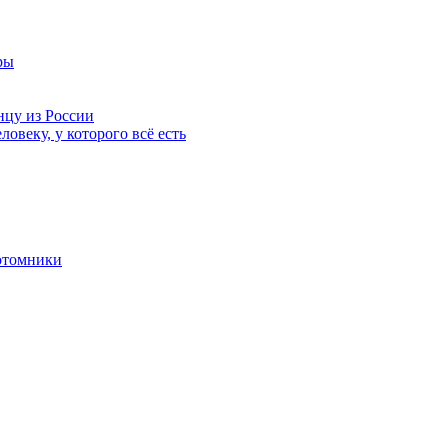
ры
нцу из России
ловеку, у которого всё есть
отомники