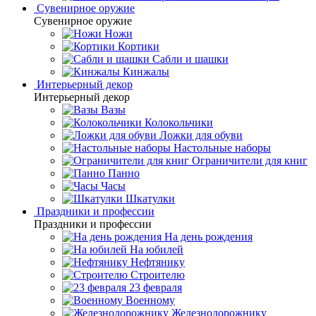
Сувенирное оружие
Сувенирное оружие
Ножи
Кортики
Сабли и шашки
Кинжалы
Интерьерный декор
Интерьерный декор
Вазы
Колокольчики
Ложки для обуви
Настольные наборы
Ограничители для книг
Панно
Часы
Шкатулки
Праздники и профессии
Праздники и профессии
На день рождения
На юбилей
Нефтянику
Строителю
23 февраля
Военному
Железнодорожнику