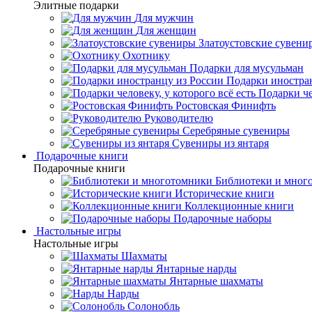
Элитные подарки
Для мужчин
Для женщин
Златоустовские сувени
Охотнику
Подарки для мусульман
Подарки иностра
Подарки че
Ростовская Финифть
Руководителю
Серебряные сувениры
Сувениры из янтаря
Подарочные книги
Подарочные книги
Библиотеки и мног
Исторические книги
Коллекционные книги
Подарочные наборы
Настольные игры
Настольные игры
Шахматы
Янтарные нарды
Янтарные шахматы
Нарды
Солонобль