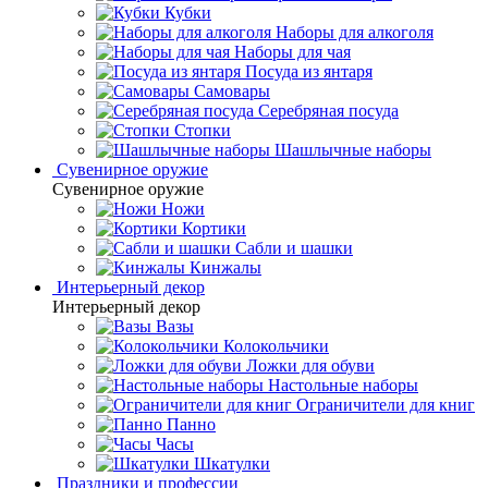
Кубки
Наборы для алкоголя
Наборы для чая
Посуда из янтаря
Самовары
Серебряная посуда
Стопки
Шашлычные наборы
Сувенирное оружие
Сувенирное оружие
Ножи
Кортики
Сабли и шашки
Кинжалы
Интерьерный декор
Интерьерный декор
Вазы
Колокольчики
Ложки для обуви
Настольные наборы
Ограничители для книг
Панно
Часы
Шкатулки
Праздники и профессии