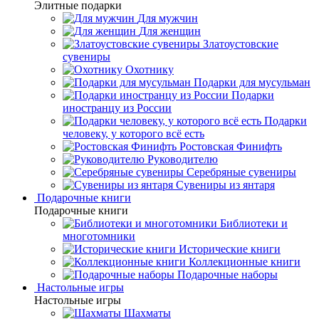
Элитные подарки
Для мужчин
Для женщин
Златоустовские
сувениры
Охотнику
Подарки для мусульман
Подарки
иностранцу из России
Подарки
человеку, у которого всё есть
Ростовская Финифть
Руководителю
Серебряные сувениры
Сувениры из янтаря
Подарочные книги
Подарочные книги
Библиотеки и
многотомники
Исторические книги
Коллекционные книги
Подарочные наборы
Настольные игры
Настольные игры
Шахматы