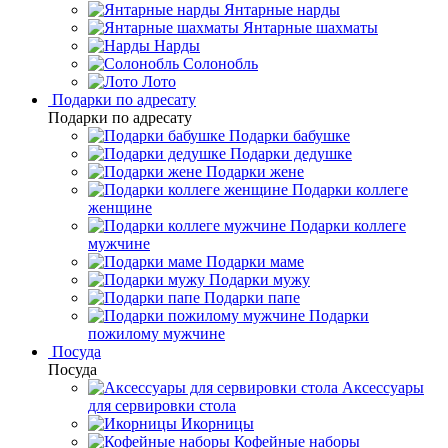
Янтарные нарды
Янтарные шахматы
Нарды
Солонобль
Лото
Подарки по адресату
Подарки по адресату
Подарки бабушке
Подарки дедушке
Подарки жене
Подарки коллеге
женщине
Подарки коллеге
мужчине
Подарки маме
Подарки мужу
Подарки папе
Подарки
пожилому мужчине
Посуда
Посуда
Аксессуары
для сервировки стола
Икорницы
Кофейные наборы