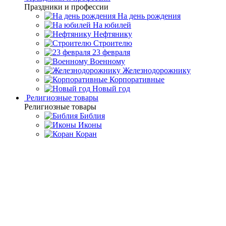
Праздники и профессии
На день рождения
На юбилей
Нефтянику
Строителю
23 февраля
Военному
Железнодорожнику
Корпоративные
Новый год
Религиозные товары
Религиозные товары
Библия
Иконы
Коран
Главная
Каталог товаров
Дорогие подарки и эксклюзивные
сувениры
Златоустовские сувениры ручной
работы
Сувенирная каска «Нефтяник» Златоуст
Сувенирная каска
«Нефтяник» Златоуст