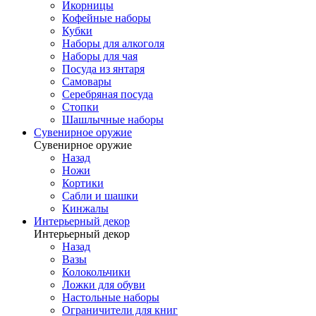
Икорницы
Кофейные наборы
Кубки
Наборы для алкоголя
Наборы для чая
Посуда из янтаря
Самовары
Серебряная посуда
Стопки
Шашлычные наборы
Сувенирное оружие
Сувенирное оружие
Назад
Ножи
Кортики
Сабли и шашки
Кинжалы
Интерьерный декор
Интерьерный декор
Назад
Вазы
Колокольчики
Ложки для обуви
Настольные наборы
Ограничители для книг