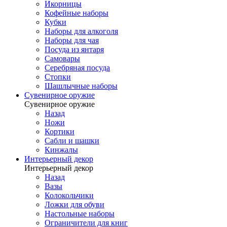
Икорницы
Кофейные наборы
Кубки
Наборы для алкоголя
Наборы для чая
Посуда из янтаря
Самовары
Серебряная посуда
Стопки
Шашлычные наборы
Сувенирное оружие
Сувенирное оружие
Назад
Ножи
Кортики
Сабли и шашки
Кинжалы
Интерьерный декор
Интерьерный декор
Назад
Вазы
Колокольчики
Ложки для обуви
Настольные наборы
Ограничители для книг