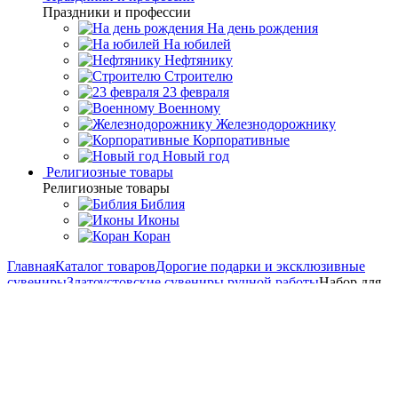
Праздники и профессии
На день рождения
На юбилей
Нефтянику
Строителю
23 февраля
Военному
Железнодорожнику
Корпоративные
Новый год
Религиозные товары
Религиозные товары
Библия
Иконы
Коран
Главная
Каталог товаров
Дорогие подарки и эксклюзивные
сувениры
Златоустовские сувениры ручной работы
Набор для
виски "Царский" Златоуст
Набор для виски "Царский"
Златоуст