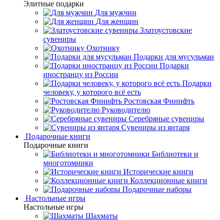
Элитные подарки
Для мужчин
Для женщин
Златоустовские
сувениры
Охотнику
Подарки для мусульман
Подарки
иностранцу из России
Подарки
человеку, у которого всё есть
Ростовская Финифть
Руководителю
Серебряные сувениры
Сувениры из янтаря
Подарочные книги
Подарочные книги
Библиотеки и
многотомники
Исторические книги
Коллекционные книги
Подарочные наборы
Настольные игры
Настольные игры
Шахматы