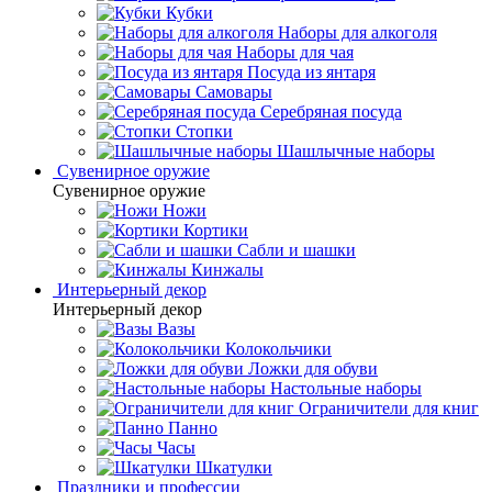
Кубки
Наборы для алкоголя
Наборы для чая
Посуда из янтаря
Самовары
Серебряная посуда
Стопки
Шашлычные наборы
Сувенирное оружие
Сувенирное оружие
Ножи
Кортики
Сабли и шашки
Кинжалы
Интерьерный декор
Интерьерный декор
Вазы
Колокольчики
Ложки для обуви
Настольные наборы
Ограничители для книг
Панно
Часы
Шкатулки
Праздники и профессии