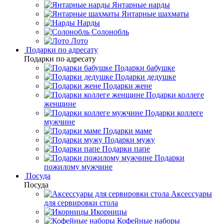
Янтарные нарды
Янтарные шахматы
Нарды
Солонобль
Лото
Подарки по адресату
Подарки по адресату
Подарки бабушке
Подарки дедушке
Подарки жене
Подарки коллеге
женщине
Подарки коллеге
мужчине
Подарки маме
Подарки мужу
Подарки папе
Подарки
пожилому мужчине
Посуда
Посуда
Аксессуары
для сервировки стола
Икорницы
Кофейные наборы