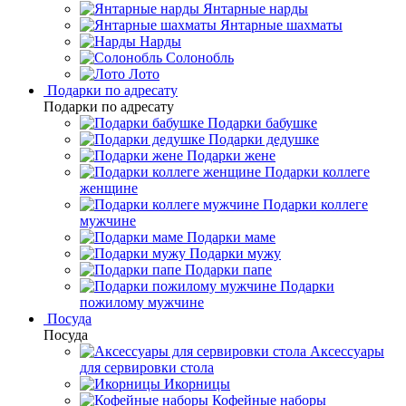
Янтарные нарды
Янтарные шахматы
Нарды
Солонобль
Лото
Подарки по адресату
Подарки по адресату
Подарки бабушке
Подарки дедушке
Подарки жене
Подарки коллеге
женщине
Подарки коллеге
мужчине
Подарки маме
Подарки мужу
Подарки папе
Подарки
пожилому мужчине
Посуда
Посуда
Аксессуары
для сервировки стола
Икорницы
Кофейные наборы