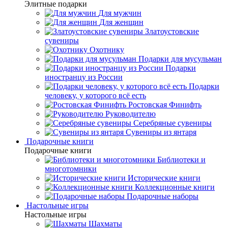
Элитные подарки
Для мужчин
Для женщин
Златоустовские
сувениры
Охотнику
Подарки для мусульман
Подарки
иностранцу из России
Подарки
человеку, у которого всё есть
Ростовская Финифть
Руководителю
Серебряные сувениры
Сувениры из янтаря
Подарочные книги
Подарочные книги
Библиотеки и
многотомники
Исторические книги
Коллекционные книги
Подарочные наборы
Настольные игры
Настольные игры
Шахматы