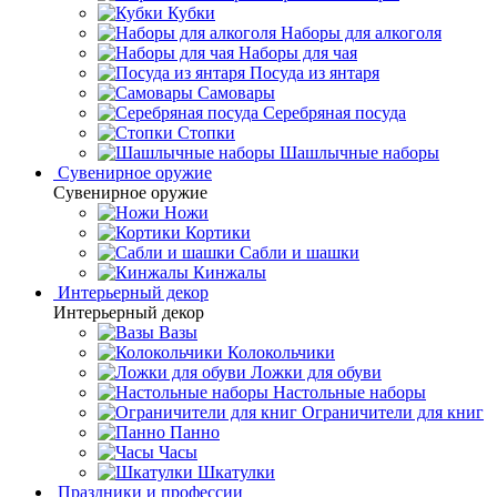
Кубки
Наборы для алкоголя
Наборы для чая
Посуда из янтаря
Самовары
Серебряная посуда
Стопки
Шашлычные наборы
Сувенирное оружие
Сувенирное оружие
Ножи
Кортики
Сабли и шашки
Кинжалы
Интерьерный декор
Интерьерный декор
Вазы
Колокольчики
Ложки для обуви
Настольные наборы
Ограничители для книг
Панно
Часы
Шкатулки
Праздники и профессии