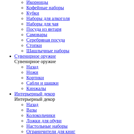
Икорницы
Кофейные наборы
Кубки
Наборы для алкоголя
Наборы для чая
Посуда из янтаря
Самовары
Серебряная посуда
Стопки
Шашлычные наборы
Сувенирное оружие
Сувенирное оружие
Назад
Ножи
Кортики
Сабли и шашки
Кинжалы
Интерьерный декор
Интерьерный декор
Назад
Вазы
Колокольчики
Ложки для обуви
Настольные наборы
Ограничители для книг