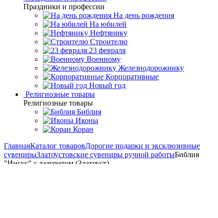
Праздники и профессии
На день рождения
На юбилей
Нефтянику
Строителю
23 февраля
Военному
Железнодорожнику
Корпоративные
Новый год
Религиозные товары
Религиозные товары
Библия
Иконы
Коран
Главная
Каталог товаров
Дорогие подарки и эксклюзивные
сувениры
Златоустовские сувениры ручной работы
Библия
"Иисус" с лазуритом (Златоуст)
Библия "Иисус" с лазуритом
(Златоуст)