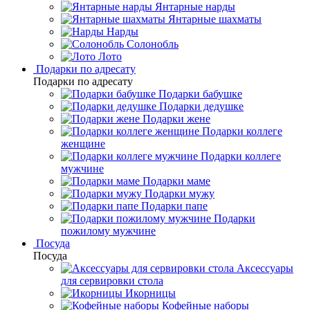
Янтарные нарды
Янтарные шахматы
Нарды
Солонобль
Лото
Подарки по адресату
Подарки по адресату
Подарки бабушке
Подарки дедушке
Подарки жене
Подарки коллеге
женщине
Подарки коллеге
мужчине
Подарки маме
Подарки мужу
Подарки папе
Подарки
пожилому мужчине
Посуда
Посуда
Аксессуары
для сервировки стола
Икорницы
Кофейные наборы