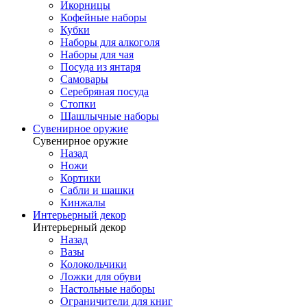
Икорницы
Кофейные наборы
Кубки
Наборы для алкоголя
Наборы для чая
Посуда из янтаря
Самовары
Серебряная посуда
Стопки
Шашлычные наборы
Сувенирное оружие
Сувенирное оружие
Назад
Ножи
Кортики
Сабли и шашки
Кинжалы
Интерьерный декор
Интерьерный декор
Назад
Вазы
Колокольчики
Ложки для обуви
Настольные наборы
Ограничители для книг