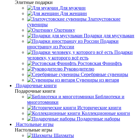
Элитные подарки
Для мужчин
Для женщин
Златоустовские
сувениры
Охотнику
Подарки для мусульман
Подарки
иностранцу из России
Подарки
человеку, у которого всё есть
Ростовская Финифть
Руководителю
Серебряные сувениры
Сувениры из янтаря
Подарочные книги
Подарочные книги
Библиотеки и
многотомники
Исторические книги
Коллекционные книги
Подарочные наборы
Настольные игры
Настольные игры
Шахматы