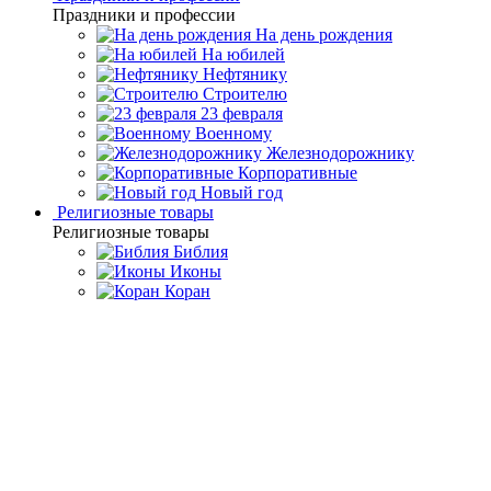
Праздники и профессии
На день рождения
На юбилей
Нефтянику
Строителю
23 февраля
Военному
Железнодорожнику
Корпоративные
Новый год
Религиозные товары
Религиозные товары
Библия
Иконы
Коран
Главная
Каталог товаров
Дорогие подарки и эксклюзивные
сувениры
Златоустовские сувениры ручной работы
Набор для
вина "Рассвет" на 6 персон, Златоуст
Набор для вина "Рассвет" на
6 персон, Златоуст