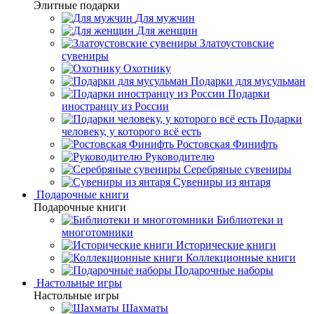
Элитные подарки
Для мужчин
Для женщин
Златоустовские
сувениры
Охотнику
Подарки для мусульман
Подарки
иностранцу из России
Подарки
человеку, у которого всё есть
Ростовская Финифть
Руководителю
Серебряные сувениры
Сувениры из янтаря
Подарочные книги
Подарочные книги
Библиотеки и
многотомники
Исторические книги
Коллекционные книги
Подарочные наборы
Настольные игры
Настольные игры
Шахматы