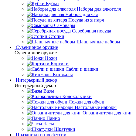
Кубки
Наборы для алкоголя
Наборы для чая
Посуда из янтаря
Самовары
Серебряная посуда
Стопки
Шашлычные наборы
Сувенирное оружие
Сувенирное оружие
Ножи
Кортики
Сабли и шашки
Кинжалы
Интерьерный декор
Интерьерный декор
Вазы
Колокольчики
Ложки для обуви
Настольные наборы
Ограничители для книг
Панно
Часы
Шкатулки
Праздники и профессии