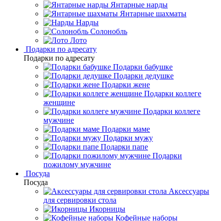
Янтарные нарды
Янтарные шахматы
Нарды
Солонобль
Лото
Подарки по адресату
Подарки по адресату
Подарки бабушке
Подарки дедушке
Подарки жене
Подарки коллеге
женщине
Подарки коллеге
мужчине
Подарки маме
Подарки мужу
Подарки папе
Подарки
пожилому мужчине
Посуда
Посуда
Аксессуары
для сервировки стола
Икорницы
Кофейные наборы