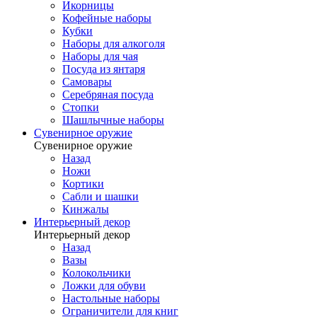
Икорницы
Кофейные наборы
Кубки
Наборы для алкоголя
Наборы для чая
Посуда из янтаря
Самовары
Серебряная посуда
Стопки
Шашлычные наборы
Сувенирное оружие
Сувенирное оружие
Назад
Ножи
Кортики
Сабли и шашки
Кинжалы
Интерьерный декор
Интерьерный декор
Назад
Вазы
Колокольчики
Ложки для обуви
Настольные наборы
Ограничители для книг