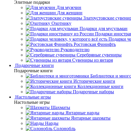
Элитные подарки
Для мужчин
Для женщин
Златоустовские сувени
Охотнику
Подарки для мусульман
Подарки иностра
Подарки че
Ростовская Финифть
Руководителю
Серебряные сувениры
Сувениры из янтаря
Подарочные книги
Подарочные книги
Библиотеки и мног
Исторические книги
Коллекционные книги
Подарочные наборы
Настольные игры
Настольные игры
Шахматы
Янтарные нарды
Янтарные шахматы
Нарды
Солонобль