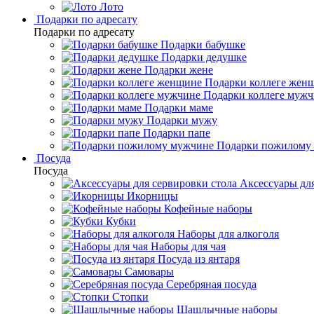
Лото
Подарки по адресату
Подарки по адресату
Подарки бабушке
Подарки дедушке
Подарки жене
Подарки коллеге жен
Подарки коллеге муж
Подарки маме
Подарки мужу
Подарки папе
Подарки пожилому
Посуда
Посуда
Аксессуары для
Икорницы
Кофейные наборы
Кубки
Наборы для алкоголя
Наборы для чая
Посуда из янтаря
Самовары
Серебряная посуда
Стопки
Шашлычные наборы