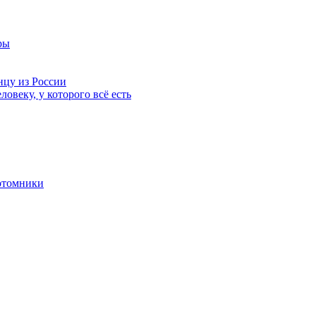
ры
нцу из России
ловеку, у которого всё есть
отомники