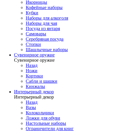
Икорницы
Кофейные наборы
Кубки
Наборы для алкоголя
Наборы для чая
Посуда из янтаря
Самовары
Серебряная посуда
Стопки
Шашлычные наборы
Сувенирное оружие
Сувенирное оружие
Назад
Ножи
Кортики
Сабли и шашки
Кинжалы
Интерьерный декор
Интерьерный декор
Назад
Вазы
Колокольчики
Ложки для обуви
Настольные наборы
Ограничители для книг