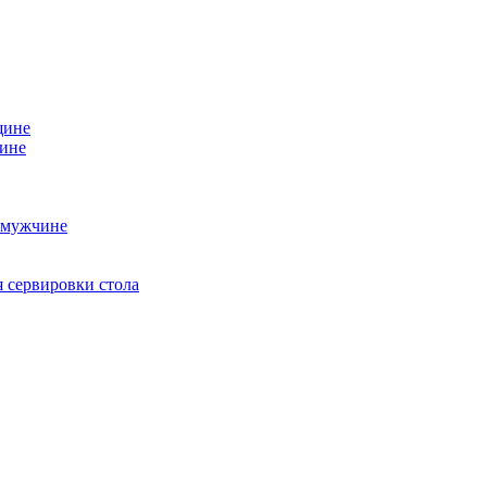
щине
чине
 мужчине
 сервировки стола