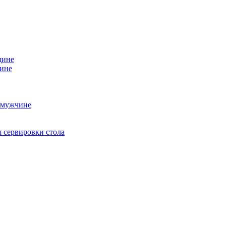
щине
чине
 мужчине
 сервировки стола