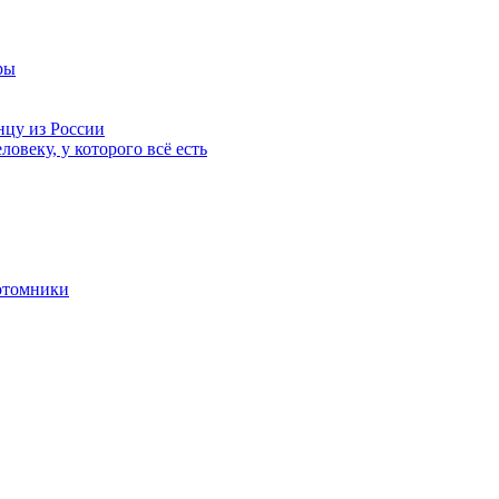
ры
нцу из России
ловеку, у которого всё есть
отомники