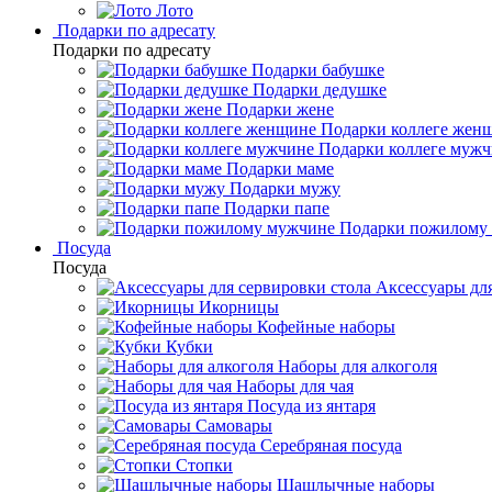
Лото
Подарки по адресату
Подарки по адресату
Подарки бабушке
Подарки дедушке
Подарки жене
Подарки коллеге жен
Подарки коллеге муж
Подарки маме
Подарки мужу
Подарки папе
Подарки пожилому
Посуда
Посуда
Аксессуары для
Икорницы
Кофейные наборы
Кубки
Наборы для алкоголя
Наборы для чая
Посуда из янтаря
Самовары
Серебряная посуда
Стопки
Шашлычные наборы