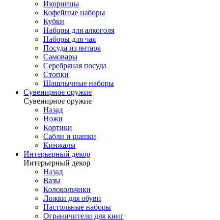
Икорницы
Кофейные наборы
Кубки
Наборы для алкоголя
Наборы для чая
Посуда из янтаря
Самовары
Серебряная посуда
Стопки
Шашлычные наборы
Сувенирное оружие
Сувенирное оружие
Назад
Ножи
Кортики
Сабли и шашки
Кинжалы
Интерьерный декор
Интерьерный декор
Назад
Вазы
Колокольчики
Ложки для обуви
Настольные наборы
Ограничители для книг