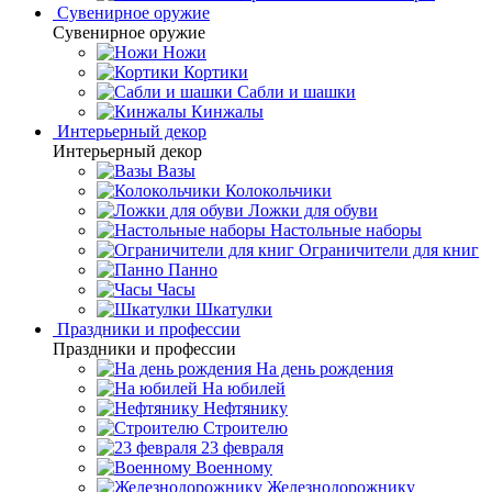
Сувенирное оружие
Сувенирное оружие
Ножи
Кортики
Сабли и шашки
Кинжалы
Интерьерный декор
Интерьерный декор
Вазы
Колокольчики
Ложки для обуви
Настольные наборы
Ограничители для книг
Панно
Часы
Шкатулки
Праздники и профессии
Праздники и профессии
На день рождения
На юбилей
Нефтянику
Строителю
23 февраля
Военному
Железнодорожнику