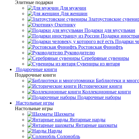
Элитные подарки
Для мужчин
Для женщин
Златоустовские сувени
Охотнику
Подарки для мусульман
Подарки иностра
Подарки че
Ростовская Финифть
Руководителю
Серебряные сувениры
Сувениры из янтаря
Подарочные книги
Подарочные книги
Библиотеки и мног
Исторические книги
Коллекционные книги
Подарочные наборы
Настольные игры
Настольные игры
Шахматы
Янтарные нарды
Янтарные шахматы
Нарды
Солонобль