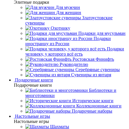
Элитные подарки
Для мужчин
Для женщин
Златоустовские
сувениры
Охотнику
Подарки для мусульман
Подарки
иностранцу из России
Подарки
человеку, у которого всё есть
Ростовская Финифть
Руководителю
Серебряные сувениры
Сувениры из янтаря
Подарочные книги
Подарочные книги
Библиотеки и
многотомники
Исторические книги
Коллекционные книги
Подарочные наборы
Настольные игры
Настольные игры
Шахматы