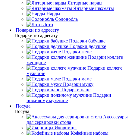
Янтарные нарды
Янтарные шахматы
Нарды
Солонобль
Лото
Подарки по адресату
Подарки по адресату
Подарки бабушке
Подарки дедушке
Подарки жене
Подарки коллеге
женщине
Подарки коллеге
мужчине
Подарки маме
Подарки мужу
Подарки папе
Подарки
пожилому мужчине
Посуда
Посуда
Аксессуары
для сервировки стола
Икорницы
Кофейные наборы