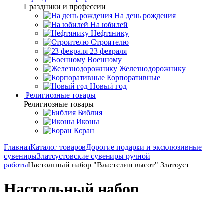
Праздники и профессии
На день рождения
На юбилей
Нефтянику
Строителю
23 февраля
Военному
Железнодорожнику
Корпоративные
Новый год
Религиозные товары
Религиозные товары
Библия
Иконы
Коран
Главная
Каталог товаров
Дорогие подарки и эксклюзивные
сувениры
Златоустовские сувениры ручной
работы
Настольный набор "Властелин высот" Златоуст
Настольный набор
"Властелин высот" Златоуст