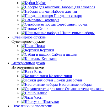
Кубки
Наборы для алкоголя
Наборы для чая
Посуда из янтаря
Самовары
Серебряная посуда
Стопки
Шашлычные наборы
Сувенирное оружие
Сувенирное оружие
Ножи
Кортики
Сабли и шашки
Кинжалы
Интерьерный декор
Интерьерный декор
Вазы
Колокольчики
Ложки для обуви
Настольные наборы
Ограничители для книг
Панно
Часы
Шкатулки
Праздники и профессии