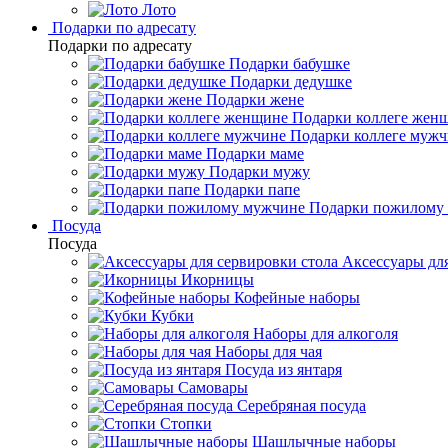
Лото
Подарки по адресату
Подарки по адресату
Подарки бабушке
Подарки дедушке
Подарки жене
Подарки коллеге жен
Подарки коллеге муж
Подарки маме
Подарки мужу
Подарки папе
Подарки пожилому
Посуда
Посуда
Аксессуары для
Икорницы
Кофейные наборы
Кубки
Наборы для алкоголя
Наборы для чая
Посуда из янтаря
Самовары
Серебряная посуда
Стопки
Шашлычные наборы