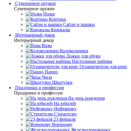
Сувенирное оружие
Сувенирное оружие
Ножи
Кортики
Сабли и шашки
Кинжалы
Интерьерный декор
Интерьерный декор
Вазы
Колокольчики
Ложки для обуви
Настольные наборы
Ограничители для книг
Панно
Часы
Шкатулки
Праздники и профессии
Праздники и профессии
На день рождения
На юбилей
Нефтянику
Строителю
23 февраля
Военному
Железнодорожнику