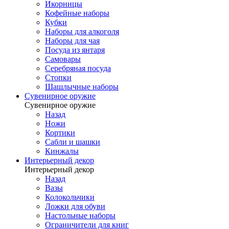
Икорницы
Кофейные наборы
Кубки
Наборы для алкоголя
Наборы для чая
Посуда из янтаря
Самовары
Серебряная посуда
Стопки
Шашлычные наборы
Сувенирное оружие
Сувенирное оружие
Назад
Ножи
Кортики
Сабли и шашки
Кинжалы
Интерьерный декор
Интерьерный декор
Назад
Вазы
Колокольчики
Ложки для обуви
Настольные наборы
Ограничители для книг