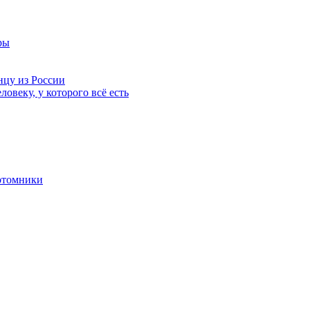
ры
нцу из России
ловеку, у которого всё есть
отомники