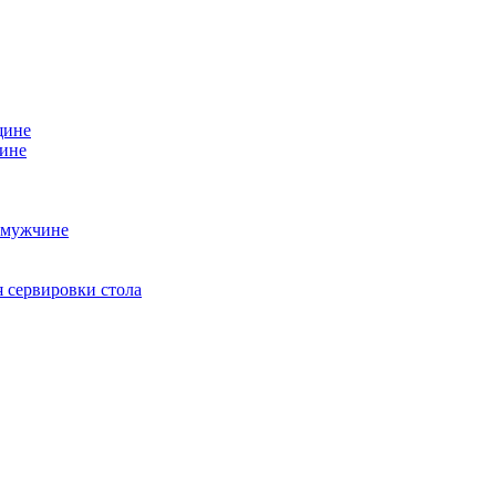
щине
чине
 мужчине
 сервировки стола