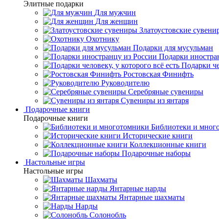
Элитные подарки
Для мужчин
Для женщин
Златоустовские сувени
Охотнику
Подарки для мусульман
Подарки иностра
Подарки че
Ростовская Финифть
Руководителю
Серебряные сувениры
Сувениры из янтаря
Подарочные книги
Подарочные книги
Библиотеки и мног
Исторические книги
Коллекционные книги
Подарочные наборы
Настольные игры
Настольные игры
Шахматы
Янтарные нарды
Янтарные шахматы
Нарды
Солонобль