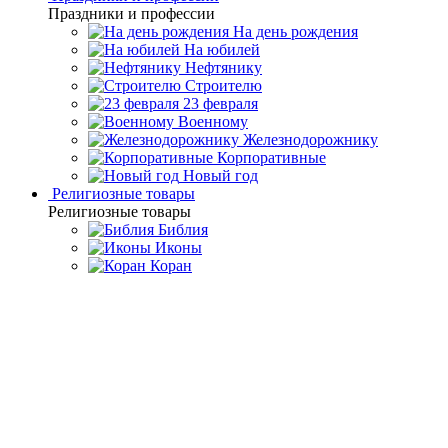
Праздники и профессии
На день рождения
На юбилей
Нефтянику
Строителю
23 февраля
Военному
Железнодорожнику
Корпоративные
Новый год
Религиозные товары
Религиозные товары
Библия
Иконы
Коран
Главная
Каталог товаров
Интерьерные изделия
Интерьерные
часы
Часы настольные из осидиана "Герб РФ"
Часы настольные из
осидиана "Герб РФ"