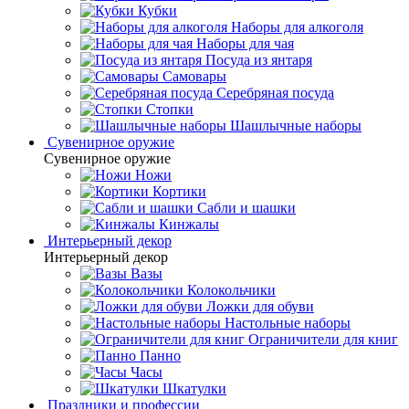
Кубки
Наборы для алкоголя
Наборы для чая
Посуда из янтаря
Самовары
Серебряная посуда
Стопки
Шашлычные наборы
Сувенирное оружие
Сувенирное оружие
Ножи
Кортики
Сабли и шашки
Кинжалы
Интерьерный декор
Интерьерный декор
Вазы
Колокольчики
Ложки для обуви
Настольные наборы
Ограничители для книг
Панно
Часы
Шкатулки
Праздники и профессии