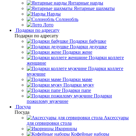
Янтарные нарды
Янтарные шахматы
Нарды
Солонобль
Лото
Подарки по адресату
Подарки по адресату
Подарки бабушке
Подарки дедушке
Подарки жене
Подарки коллеге
женщине
Подарки коллеге
мужчине
Подарки маме
Подарки мужу
Подарки папе
Подарки
пожилому мужчине
Посуда
Посуда
Аксессуары
для сервировки стола
Икорницы
Кофейные наборы