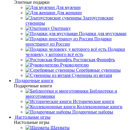
Элитные подарки
Для мужчин
Для женщин
Златоустовские
сувениры
Охотнику
Подарки для мусульман
Подарки
иностранцу из России
Подарки
человеку, у которого всё есть
Ростовская Финифть
Руководителю
Серебряные сувениры
Сувениры из янтаря
Подарочные книги
Подарочные книги
Библиотеки и
многотомники
Исторические книги
Коллекционные книги
Подарочные наборы
Настольные игры
Настольные игры
Шахматы