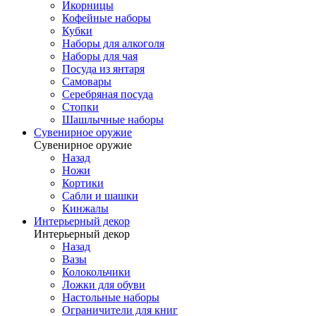
Икорницы
Кофейные наборы
Кубки
Наборы для алкоголя
Наборы для чая
Посуда из янтаря
Самовары
Серебряная посуда
Стопки
Шашлычные наборы
Сувенирное оружие
Сувенирное оружие
Назад
Ножи
Кортики
Сабли и шашки
Кинжалы
Интерьерный декор
Интерьерный декор
Назад
Вазы
Колокольчики
Ложки для обуви
Настольные наборы
Ограничители для книг