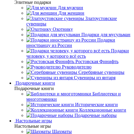
Элитные подарки
Для мужчин
Для женщин
Златоустовские
сувениры
Охотнику
Подарки для мусульман
Подарки
иностранцу из России
Подарки
человеку, у которого всё есть
Ростовская Финифть
Руководителю
Серебряные сувениры
Сувениры из янтаря
Подарочные книги
Подарочные книги
Библиотеки и
многотомники
Исторические книги
Коллекционные книги
Подарочные наборы
Настольные игры
Настольные игры
Шахматы