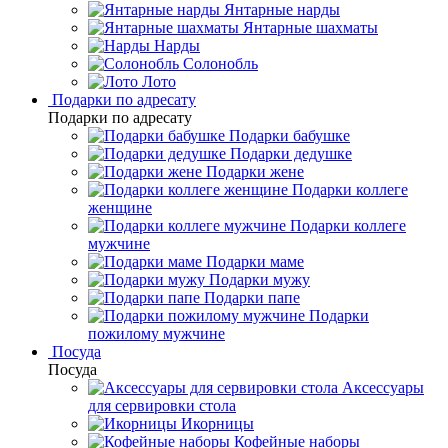
Янтарные нарды
Янтарные шахматы
Нарды
Солонобль
Лото
Подарки по адресату
Подарки по адресату
Подарки бабушке
Подарки дедушке
Подарки жене
Подарки коллеге
женщине
Подарки коллеге
мужчине
Подарки маме
Подарки мужу
Подарки папе
Подарки
пожилому мужчине
Посуда
Посуда
Аксессуары
для сервировки стола
Икорницы
Кофейные наборы