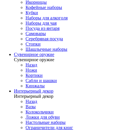
Икорницы
Кофейные наборы
Кубки
Наборы для алкоголя
Наборы для чая
Посуда из янтаря
Самовары
Серебряная посуда
Стопки
Шашлычные наборы
Сувенирное оружие
Сувенирное оружие
Назад
Ножи
Кортики
Сабли и шашки
Кинжалы
Интерьерный декор
Интерьерный декор
Назад
Вазы
Колокольчики
Ложки для обуви
Настольные наборы
Ограничители для книг