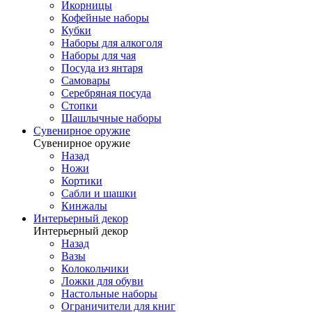
Икорницы
Кофейные наборы
Кубки
Наборы для алкоголя
Наборы для чая
Посуда из янтаря
Самовары
Серебряная посуда
Стопки
Шашлычные наборы
Сувенирное оружие
Сувенирное оружие
Назад
Ножи
Кортики
Сабли и шашки
Кинжалы
Интерьерный декор
Интерьерный декор
Назад
Вазы
Колокольчики
Ложки для обуви
Настольные наборы
Ограничители для книг