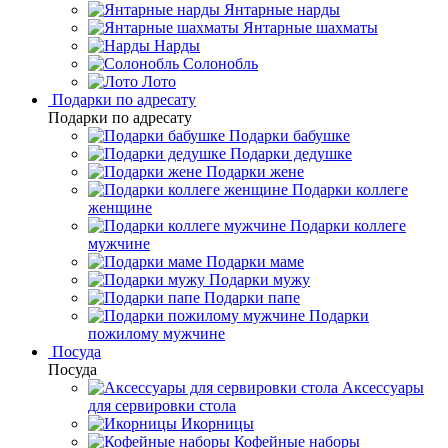
Янтарные нарды
Янтарные шахматы
Нарды
Солонобль
Лото
Подарки по адресату
Подарки по адресату
Подарки бабушке
Подарки дедушке
Подарки жене
Подарки коллеге
женщине
Подарки коллеге
мужчине
Подарки маме
Подарки мужу
Подарки папе
Подарки
пожилому мужчине
Посуда
Посуда
Аксессуары
для сервировки стола
Икорницы
Кофейные наборы