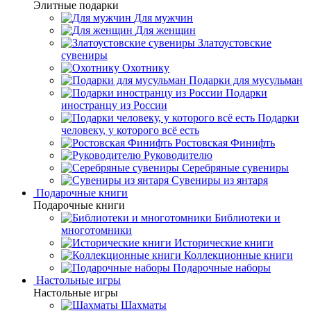
Элитные подарки
Для мужчин
Для женщин
Златоустовские
сувениры
Охотнику
Подарки для мусульман
Подарки
иностранцу из России
Подарки
человеку, у которого всё есть
Ростовская Финифть
Руководителю
Серебряные сувениры
Сувениры из янтаря
Подарочные книги
Подарочные книги
Библиотеки и
многотомники
Исторические книги
Коллекционные книги
Подарочные наборы
Настольные игры
Настольные игры
Шахматы