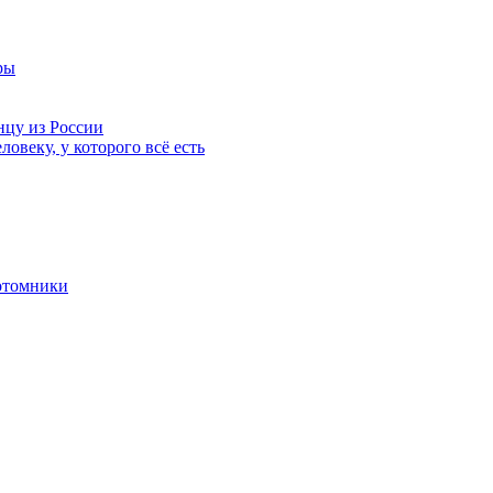
ры
нцу из России
ловеку, у которого всё есть
отомники