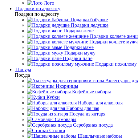
Лото
Подарки по адресату
Подарки по адресату
Подарки бабушке
Подарки дедушке
Подарки жене
Подарки коллеге жен
Подарки коллеге муж
Подарки маме
Подарки мужу
Подарки папе
Подарки пожилому
Посуда
Посуда
Аксессуары для
Икорницы
Кофейные наборы
Кубки
Наборы для алкоголя
Наборы для чая
Посуда из янтаря
Самовары
Серебряная посуда
Стопки
Шашлычные наборы