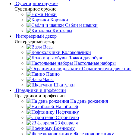
Сувенирное оружие
Сувенирное оружие
Ножи
Кортики
Сабли и шашки
Кинжалы
Интерьерный декор
Интерьерный декор
Вазы
Колокольчики
Ложки для обуви
Настольные наборы
Ограничители для книг
Панно
Часы
Шкатулки
Праздники и профессии
Праздники и профессии
На день рождения
На юбилей
Нефтянику
Строителю
23 февраля
Военному
Железнодорожнику