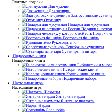
Элитные подарки
Для мужчин
Для женщин
Златоустовские сувени
Охотнику
Подарки для мусульман
Подарки иностра
Подарки че
Ростовская Финифть
Руководителю
Серебряные сувениры
Сувениры из янтаря
Подарочные книги
Подарочные книги
Библиотеки и мног
Исторические книги
Коллекционные книги
Подарочные наборы
Настольные игры
Настольные игры
Шахматы
Янтарные нарды
Янтарные шахматы
Нарды
Солонобль