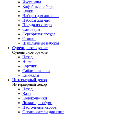
Икорницы
Кофейные наборы
Кубки
Наборы для алкоголя
Наборы для чая
Посуда из янтаря
Самовары
Серебряная посуда
Стопки
Шашлычные наборы
Сувенирное оружие
Сувенирное оружие
Назад
Ножи
Кортики
Сабли и шашки
Кинжалы
Интерьерный декор
Интерьерный декор
Назад
Вазы
Колокольчики
Ложки для обуви
Настольные наборы
Ограничители для книг