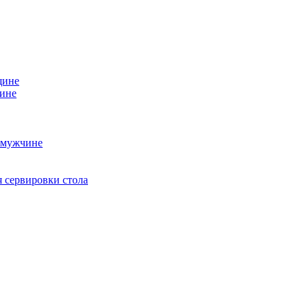
щине
чине
 мужчине
 сервировки стола