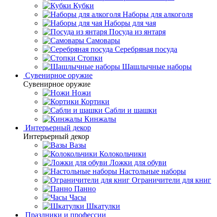
Кубки
Наборы для алкоголя
Наборы для чая
Посуда из янтаря
Самовары
Серебряная посуда
Стопки
Шашлычные наборы
Сувенирное оружие
Сувенирное оружие
Ножи
Кортики
Сабли и шашки
Кинжалы
Интерьерный декор
Интерьерный декор
Вазы
Колокольчики
Ложки для обуви
Настольные наборы
Ограничители для книг
Панно
Часы
Шкатулки
Праздники и профессии