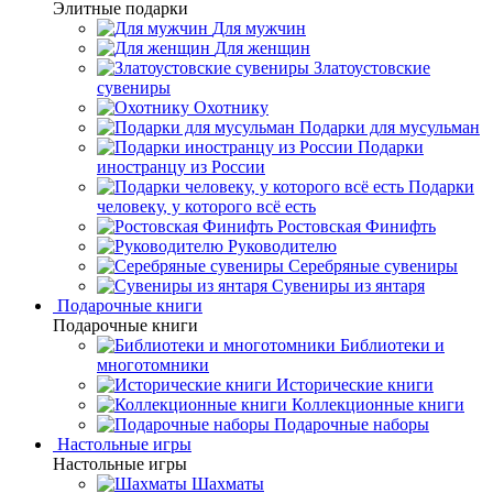
Элитные подарки
Для мужчин
Для женщин
Златоустовские
сувениры
Охотнику
Подарки для мусульман
Подарки
иностранцу из России
Подарки
человеку, у которого всё есть
Ростовская Финифть
Руководителю
Серебряные сувениры
Сувениры из янтаря
Подарочные книги
Подарочные книги
Библиотеки и
многотомники
Исторические книги
Коллекционные книги
Подарочные наборы
Настольные игры
Настольные игры
Шахматы