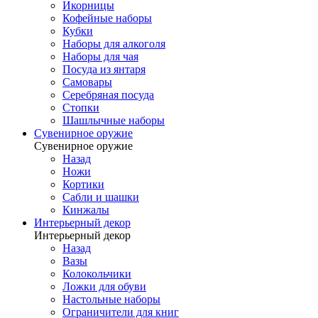
Икорницы
Кофейные наборы
Кубки
Наборы для алкоголя
Наборы для чая
Посуда из янтаря
Самовары
Серебряная посуда
Стопки
Шашлычные наборы
Сувенирное оружие
Сувенирное оружие
Назад
Ножи
Кортики
Сабли и шашки
Кинжалы
Интерьерный декор
Интерьерный декор
Назад
Вазы
Колокольчики
Ложки для обуви
Настольные наборы
Ограничители для книг