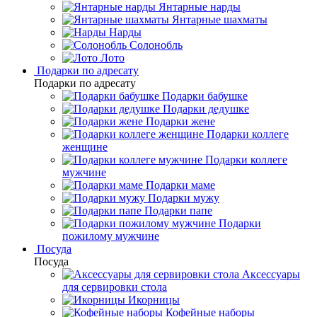
Янтарные нарды
Янтарные шахматы
Нарды
Солонобль
Лото
Подарки по адресату
Подарки по адресату
Подарки бабушке
Подарки дедушке
Подарки жене
Подарки коллеге
женщине
Подарки коллеге
мужчине
Подарки маме
Подарки мужу
Подарки папе
Подарки
пожилому мужчине
Посуда
Посуда
Аксессуары
для сервировки стола
Икорницы
Кофейные наборы