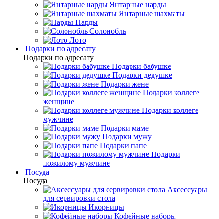
Янтарные нарды
Янтарные шахматы
Нарды
Солонобль
Лото
Подарки по адресату
Подарки по адресату
Подарки бабушке
Подарки дедушке
Подарки жене
Подарки коллеге
женщине
Подарки коллеге
мужчине
Подарки маме
Подарки мужу
Подарки папе
Подарки
пожилому мужчине
Посуда
Посуда
Аксессуары
для сервировки стола
Икорницы
Кофейные наборы