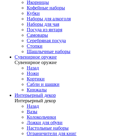
Икорницы
Кофейные наборы
Кубки
Наборы для алкоголя
Наборы для чая
Посуда из янтаря
Самовары
Серебряная посуда
Стопки
Шашлычные наборы
Сувенирное оружие
Сувенирное оружие
Назад
Ножи
Кортики
Сабли и шашки
Кинжалы
Интерьерный декор
Интерьерный декор
Назад
Вазы
Колокольчики
Ложки для обуви
Настольные наборы
Ограничители для книг