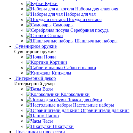
Кубки
Наборы для алкоголя
Наборы для чая
Посуда из янтаря
Самовары
Серебряная посуда
Стопки
Шашлычные наборы
Сувенирное оружие
Сувенирное оружие
Ножи
Кортики
Сабли и шашки
Кинжалы
Интерьерный декор
Интерьерный декор
Вазы
Колокольчики
Ложки для обуви
Настольные наборы
Ограничители для книг
Панно
Часы
Шкатулки
Праздники и профессии