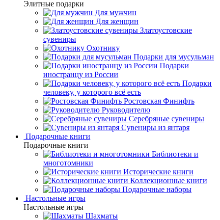
Элитные подарки
Для мужчин
Для женщин
Златоустовские
сувениры
Охотнику
Подарки для мусульман
Подарки
иностранцу из России
Подарки
человеку, у которого всё есть
Ростовская Финифть
Руководителю
Серебряные сувениры
Сувениры из янтаря
Подарочные книги
Подарочные книги
Библиотеки и
многотомники
Исторические книги
Коллекционные книги
Подарочные наборы
Настольные игры
Настольные игры
Шахматы