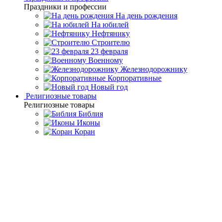
Праздники и профессии
На день рождения
На юбилей
Нефтянику
Строителю
23 февраля
Военному
Железнодорожнику
Корпоративные
Новый год
Религиозные товары
Религиозные товары
Библия
Иконы
Коран
Главная
Каталог товаров
Интерьерные изделия
Подарочные
шкатулки и ларцы
Шкатулка из янтаря "Малиновка"
Шкатулка из янтаря
"Малиновка"