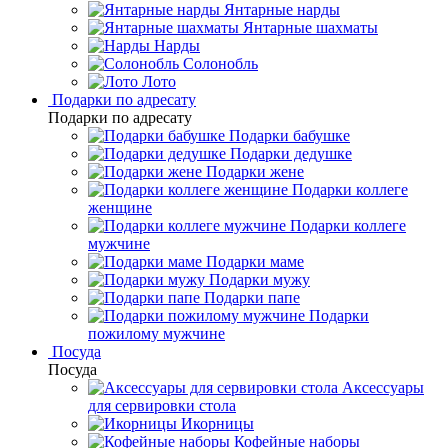
Янтарные нарды
Янтарные шахматы
Нарды
Солонобль
Лото
Подарки по адресату
Подарки по адресату
Подарки бабушке
Подарки дедушке
Подарки жене
Подарки коллеге
женщине
Подарки коллеге
мужчине
Подарки маме
Подарки мужу
Подарки папе
Подарки
пожилому мужчине
Посуда
Посуда
Аксессуары
для сервировки стола
Икорницы
Кофейные наборы