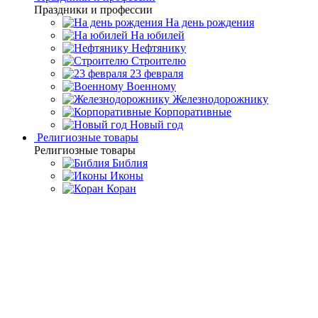
Праздники и профессии
На день рождения
На юбилей
Нефтянику
Строителю
23 февраля
Военному
Железнодорожнику
Корпоративные
Новый год
Религиозные товары
Религиозные товары
Библия
Иконы
Коран
Главная
Каталог товаров
Интерьерные изделия
Подарочные
шкатулки и ларцы
Шкатулка из мореного дуба и янтаря
"Александр"
Шкатулка из мореного дуба и
янтаря "Александр"