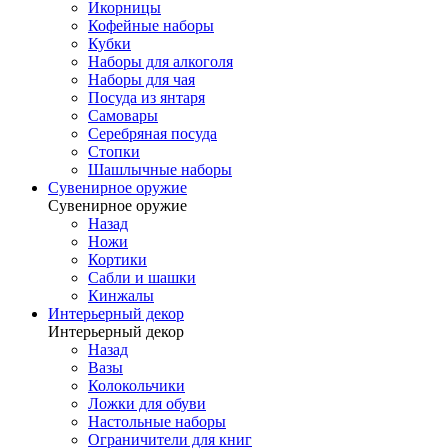
Икорницы
Кофейные наборы
Кубки
Наборы для алкоголя
Наборы для чая
Посуда из янтаря
Самовары
Серебряная посуда
Стопки
Шашлычные наборы
Сувенирное оружие
Сувенирное оружие
Назад
Ножи
Кортики
Сабли и шашки
Кинжалы
Интерьерный декор
Интерьерный декор
Назад
Вазы
Колокольчики
Ложки для обуви
Настольные наборы
Ограничители для книг