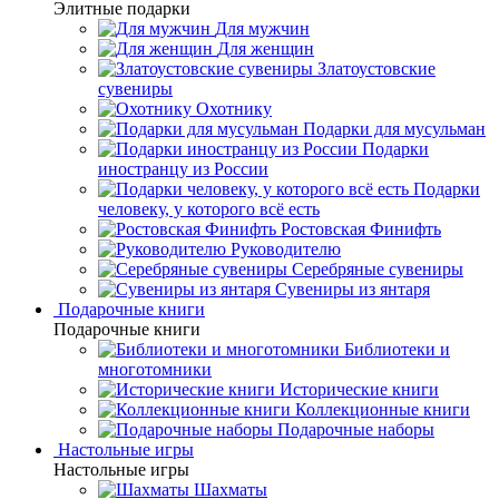
Элитные подарки
Для мужчин
Для женщин
Златоустовские
сувениры
Охотнику
Подарки для мусульман
Подарки
иностранцу из России
Подарки
человеку, у которого всё есть
Ростовская Финифть
Руководителю
Серебряные сувениры
Сувениры из янтаря
Подарочные книги
Подарочные книги
Библиотеки и
многотомники
Исторические книги
Коллекционные книги
Подарочные наборы
Настольные игры
Настольные игры
Шахматы