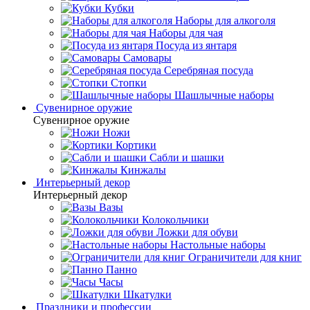
Кубки
Наборы для алкоголя
Наборы для чая
Посуда из янтаря
Самовары
Серебряная посуда
Стопки
Шашлычные наборы
Сувенирное оружие
Сувенирное оружие
Ножи
Кортики
Сабли и шашки
Кинжалы
Интерьерный декор
Интерьерный декор
Вазы
Колокольчики
Ложки для обуви
Настольные наборы
Ограничители для книг
Панно
Часы
Шкатулки
Праздники и профессии