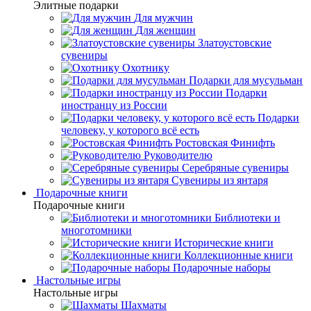
Элитные подарки
Для мужчин
Для женщин
Златоустовские
сувениры
Охотнику
Подарки для мусульман
Подарки
иностранцу из России
Подарки
человеку, у которого всё есть
Ростовская Финифть
Руководителю
Серебряные сувениры
Сувениры из янтаря
Подарочные книги
Подарочные книги
Библиотеки и
многотомники
Исторические книги
Коллекционные книги
Подарочные наборы
Настольные игры
Настольные игры
Шахматы