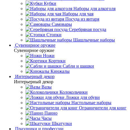
Кубки
Наборы для алкоголя
Наборы для чая
Посуда из янтаря
Самовары
Серебряная посуда
Стопки
Шашлычные наборы
Сувенирное оружие
Сувенирное оружие
Ножи
Кортики
Сабли и шашки
Кинжалы
Интерьерный декор
Интерьерный декор
Вазы
Колокольчики
Ложки для обуви
Настольные наборы
Ограничители для книг
Панно
Часы
Шкатулки
Праздники и профессии