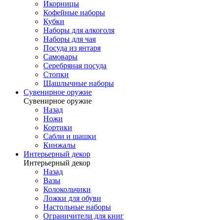
Икорницы
Кофейные наборы
Кубки
Наборы для алкоголя
Наборы для чая
Посуда из янтаря
Самовары
Серебряная посуда
Стопки
Шашлычные наборы
Сувенирное оружие
Сувенирное оружие
Назад
Ножи
Кортики
Сабли и шашки
Кинжалы
Интерьерный декор
Интерьерный декор
Назад
Вазы
Колокольчики
Ложки для обуви
Настольные наборы
Ограничители для книг