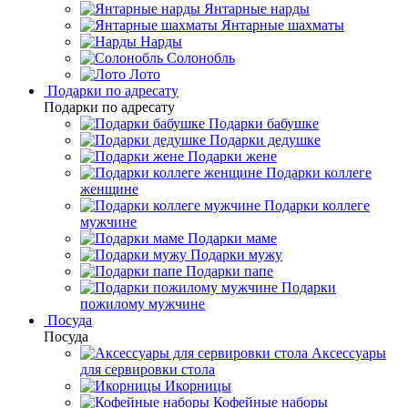
Янтарные нарды
Янтарные шахматы
Нарды
Солонобль
Лото
Подарки по адресату
Подарки по адресату
Подарки бабушке
Подарки дедушке
Подарки жене
Подарки коллеге
женщине
Подарки коллеге
мужчине
Подарки маме
Подарки мужу
Подарки папе
Подарки
пожилому мужчине
Посуда
Посуда
Аксессуары
для сервировки стола
Икорницы
Кофейные наборы