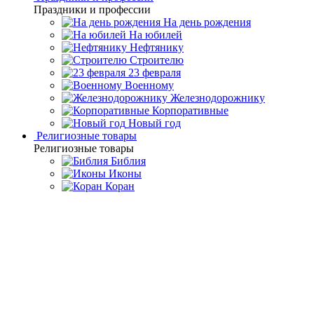
Праздники и профессии
На день рождения
На юбилей
Нефтянику
Строителю
23 февраля
Военному
Железнодорожнику
Корпоративные
Новый год
Религиозные товары
Религиозные товары
Библия
Иконы
Коран
Главная
Каталог товаров
Интерьерные изделия
Подарочные
шкатулки и ларцы
Шкатулка из тонированной карельской
березы и янтаря "Дамская"
Шкатулка из тонированной
карельской березы и янтаря