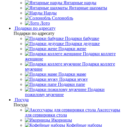
Янтарные нарды
Янтарные шахматы
Нарды
Солонобль
Лото
Подарки по адресату
Подарки по адресату
Подарки бабушке
Подарки дедушке
Подарки жене
Подарки коллеге
женщине
Подарки коллеге
мужчине
Подарки маме
Подарки мужу
Подарки папе
Подарки
пожилому мужчине
Посуда
Посуда
Аксессуары
для сервировки стола
Икорницы
Кофейные наборы