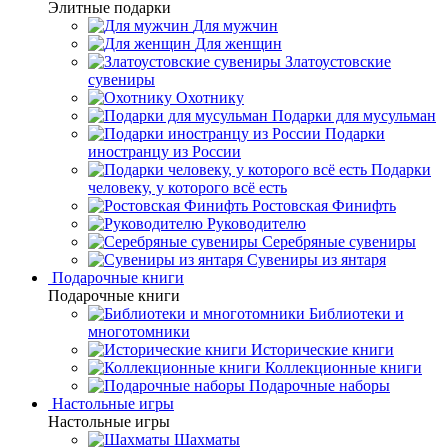
Элитные подарки
Для мужчин
Для женщин
Златоустовские
сувениры
Охотнику
Подарки для мусульман
Подарки
иностранцу из России
Подарки
человеку, у которого всё есть
Ростовская Финифть
Руководителю
Серебряные сувениры
Сувениры из янтаря
Подарочные книги
Подарочные книги
Библиотеки и
многотомники
Исторические книги
Коллекционные книги
Подарочные наборы
Настольные игры
Настольные игры
Шахматы