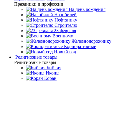
Праздники и профессии
На день рождения
На юбилей
Нефтянику
Строителю
23 февраля
Военному
Железнодорожнику
Корпоративные
Новый год
Религиозные товары
Религиозные товары
Библия
Иконы
Коран
Главная
Каталог товаров
Интерьерные изделия
Подарочные
шкатулки и ларцы
Шкатулки Федоскино
Шкатулка с
художественной росписью "Алиса в стране чудес"
Шкатулка с художественной
росписью "Алиса в стране