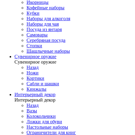
Икорницы
Кофейные наборы
Кубки
Наборы для алкоголя
Наборы для чая
Посуда из янтаря
Самовары
Серебряная посуда
Стопки
Шашлычные наборы
Сувенирное оружие
Сувенирное оружие
Назад
Ножи
Кортики
Сабли и шашки
Кинжалы
Интерьерный декор
Интерьерный декор
Назад
Вазы
Колокольчики
Ложки для обуви
Настольные наборы
Ограничители для книг