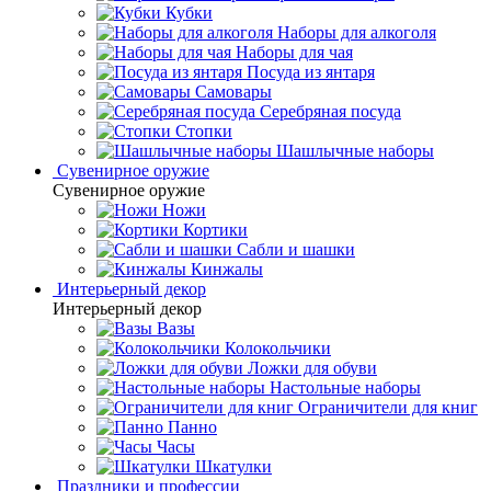
Кубки
Наборы для алкоголя
Наборы для чая
Посуда из янтаря
Самовары
Серебряная посуда
Стопки
Шашлычные наборы
Сувенирное оружие
Сувенирное оружие
Ножи
Кортики
Сабли и шашки
Кинжалы
Интерьерный декор
Интерьерный декор
Вазы
Колокольчики
Ложки для обуви
Настольные наборы
Ограничители для книг
Панно
Часы
Шкатулки
Праздники и профессии