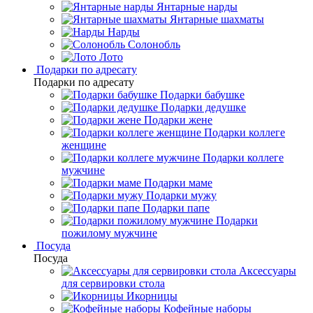
Янтарные нарды
Янтарные шахматы
Нарды
Солонобль
Лото
Подарки по адресату
Подарки по адресату
Подарки бабушке
Подарки дедушке
Подарки жене
Подарки коллеге
женщине
Подарки коллеге
мужчине
Подарки маме
Подарки мужу
Подарки папе
Подарки
пожилому мужчине
Посуда
Посуда
Аксессуары
для сервировки стола
Икорницы
Кофейные наборы