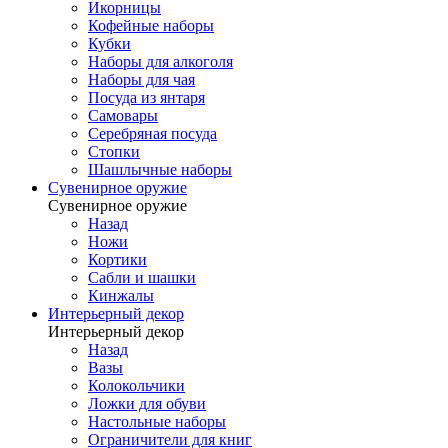
Икорницы
Кофейные наборы
Кубки
Наборы для алкоголя
Наборы для чая
Посуда из янтаря
Самовары
Серебряная посуда
Стопки
Шашлычные наборы
Сувенирное оружие
Сувенирное оружие
Назад
Ножи
Кортики
Сабли и шашки
Кинжалы
Интерьерный декор
Интерьерный декор
Назад
Вазы
Колокольчики
Ложки для обуви
Настольные наборы
Ограничители для книг