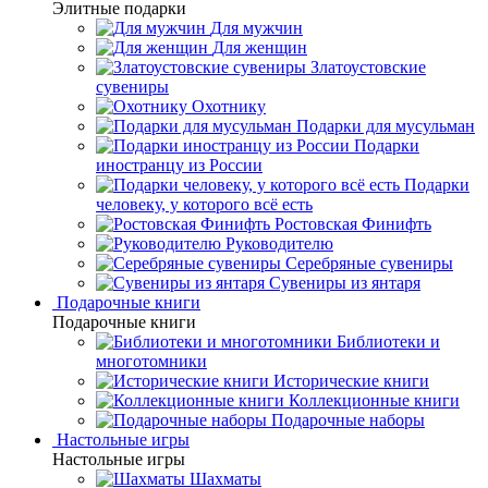
Элитные подарки
Для мужчин
Для женщин
Златоустовские
сувениры
Охотнику
Подарки для мусульман
Подарки
иностранцу из России
Подарки
человеку, у которого всё есть
Ростовская Финифть
Руководителю
Серебряные сувениры
Сувениры из янтаря
Подарочные книги
Подарочные книги
Библиотеки и
многотомники
Исторические книги
Коллекционные книги
Подарочные наборы
Настольные игры
Настольные игры
Шахматы