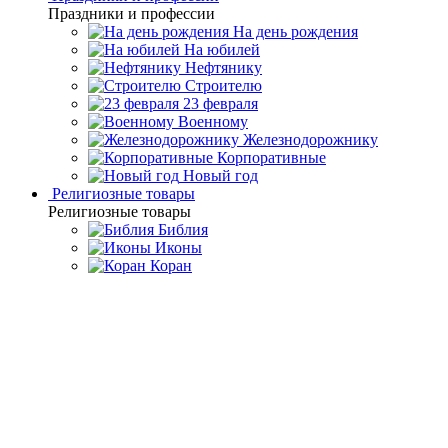
Праздники и профессии
На день рождения
На юбилей
Нефтянику
Строителю
23 февраля
Военному
Железнодорожнику
Корпоративные
Новый год
Религиозные товары
Религиозные товары
Библия
Иконы
Коран
Главная
Каталог товаров
Подарки родным и близким
Подарки
папе
Часы настольные из белого мрамора "Герб РФ"
Часы настольные из белого
мрамора "Герб РФ"