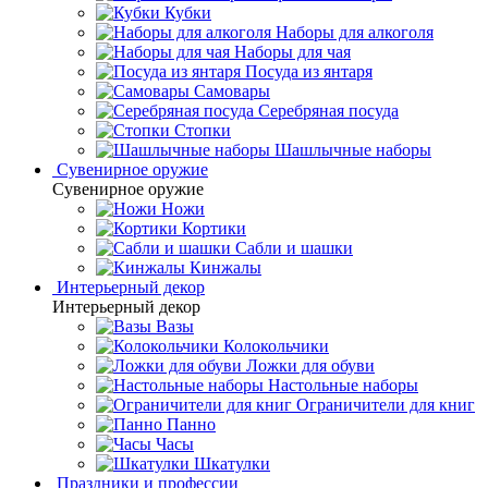
Кубки
Наборы для алкоголя
Наборы для чая
Посуда из янтаря
Самовары
Серебряная посуда
Стопки
Шашлычные наборы
Сувенирное оружие
Сувенирное оружие
Ножи
Кортики
Сабли и шашки
Кинжалы
Интерьерный декор
Интерьерный декор
Вазы
Колокольчики
Ложки для обуви
Настольные наборы
Ограничители для книг
Панно
Часы
Шкатулки
Праздники и профессии