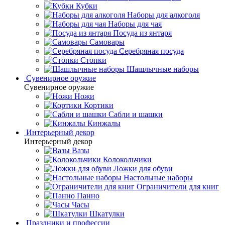
Кубки
Наборы для алкоголя
Наборы для чая
Посуда из янтаря
Самовары
Серебряная посуда
Стопки
Шашлычные наборы
Сувенирное оружие
Сувенирное оружие
Ножи
Кортики
Сабли и шашки
Кинжалы
Интерьерный декор
Интерьерный декор
Вазы
Колокольчики
Ложки для обуви
Настольные наборы
Ограничители для книг
Панно
Часы
Шкатулки
Праздники и профессии