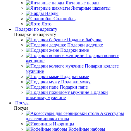
Янтарные нарды
Янтарные шахматы
Нарды
Солонобль
Лото
Подарки по адресату
Подарки по адресату
Подарки бабушке
Подарки дедушке
Подарки жене
Подарки коллеге
женщине
Подарки коллеге
мужчине
Подарки маме
Подарки мужу
Подарки папе
Подарки
пожилому мужчине
Посуда
Посуда
Аксессуары
для сервировки стола
Икорницы
Кофейные наборы