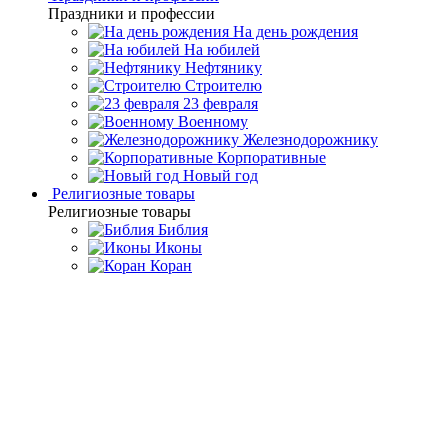
Праздники и профессии
На день рождения
На юбилей
Нефтянику
Строителю
23 февраля
Военному
Железнодорожнику
Корпоративные
Новый год
Религиозные товары
Религиозные товары
Библия
Иконы
Коран
Главная
Каталог товаров
Подарочные настольные игры
Русское
лото в деревянной шкатулке
Большое лото в шкатулке из
мореного ясеня "Виды Москвы"
Большое лото в шкатулке из
мореного ясеня "Виды