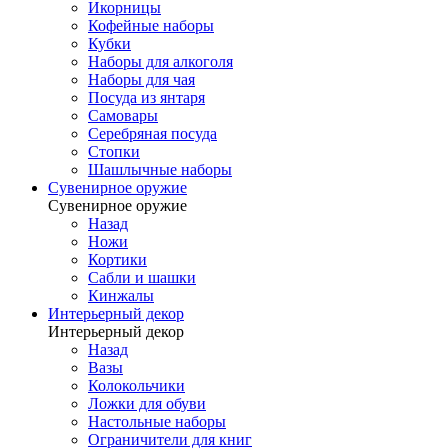
Икорницы
Кофейные наборы
Кубки
Наборы для алкоголя
Наборы для чая
Посуда из янтаря
Самовары
Серебряная посуда
Стопки
Шашлычные наборы
Сувенирное оружие
Сувенирное оружие
Назад
Ножи
Кортики
Сабли и шашки
Кинжалы
Интерьерный декор
Интерьерный декор
Назад
Вазы
Колокольчики
Ложки для обуви
Настольные наборы
Ограничители для книг