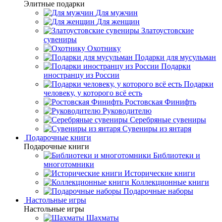
Элитные подарки
Для мужчин
Для женщин
Златоустовские
сувениры
Охотнику
Подарки для мусульман
Подарки
иностранцу из России
Подарки
человеку, у которого всё есть
Ростовская Финифть
Руководителю
Серебряные сувениры
Сувениры из янтаря
Подарочные книги
Подарочные книги
Библиотеки и
многотомники
Исторические книги
Коллекционные книги
Подарочные наборы
Настольные игры
Настольные игры
Шахматы