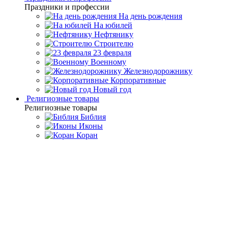
Праздники и профессии
На день рождения
На юбилей
Нефтянику
Строителю
23 февраля
Военному
Железнодорожнику
Корпоративные
Новый год
Религиозные товары
Религиозные товары
Библия
Иконы
Коран
Главная
Каталог товаров
Подарочные настольные
игры
Подарочные нарды ручной работы
Нарды "Резные" из
массива черного дуба
Нарды "Резные" из массива
черного дуба