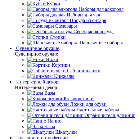
Кубки
Наборы для алкоголя
Наборы для чая
Посуда из янтаря
Самовары
Серебряная посуда
Стопки
Шашлычные наборы
Сувенирное оружие
Сувенирное оружие
Ножи
Кортики
Сабли и шашки
Кинжалы
Интерьерный декор
Интерьерный декор
Вазы
Колокольчики
Ложки для обуви
Настольные наборы
Ограничители для книг
Панно
Часы
Шкатулки
Праздники и профессии