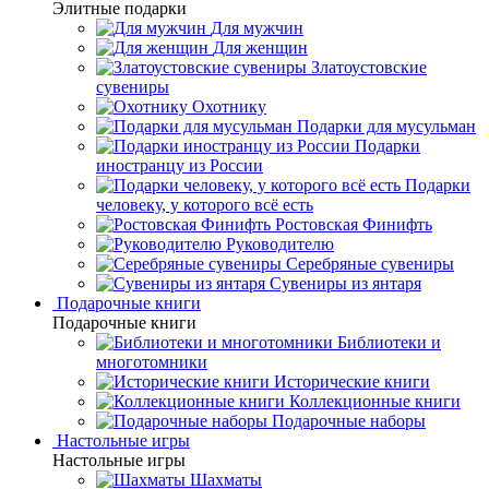
Элитные подарки
Для мужчин
Для женщин
Златоустовские
сувениры
Охотнику
Подарки для мусульман
Подарки
иностранцу из России
Подарки
человеку, у которого всё есть
Ростовская Финифть
Руководителю
Серебряные сувениры
Сувениры из янтаря
Подарочные книги
Подарочные книги
Библиотеки и
многотомники
Исторические книги
Коллекционные книги
Подарочные наборы
Настольные игры
Настольные игры
Шахматы