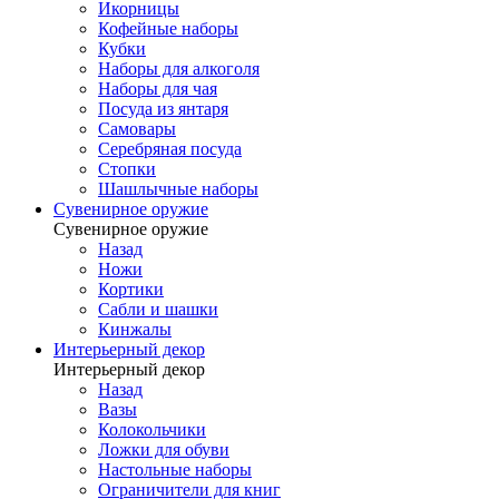
Икорницы
Кофейные наборы
Кубки
Наборы для алкоголя
Наборы для чая
Посуда из янтаря
Самовары
Серебряная посуда
Стопки
Шашлычные наборы
Сувенирное оружие
Сувенирное оружие
Назад
Ножи
Кортики
Сабли и шашки
Кинжалы
Интерьерный декор
Интерьерный декор
Назад
Вазы
Колокольчики
Ложки для обуви
Настольные наборы
Ограничители для книг