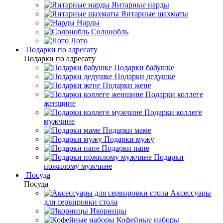
Янтарные нарды
Янтарные шахматы
Нарды
Солонобль
Лото
Подарки по адресату
Подарки по адресату
Подарки бабушке
Подарки дедушке
Подарки жене
Подарки коллеге
женщине
Подарки коллеге
мужчине
Подарки маме
Подарки мужу
Подарки папе
Подарки
пожилому мужчине
Посуда
Посуда
Аксессуары
для сервировки стола
Икорницы
Кофейные наборы