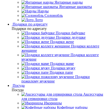
Янтарные нарды
Янтарные шахматы
Нарды
Солонобль
Лото
Подарки по адресату
Подарки по адресату
Подарки бабушке
Подарки дедушке
Подарки жене
Подарки коллеге
женщине
Подарки коллеге
мужчине
Подарки маме
Подарки мужу
Подарки папе
Подарки
пожилому мужчине
Посуда
Посуда
Аксессуары
для сервировки стола
Икорницы
Кофейные наборы