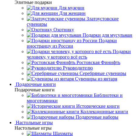
Элитные подарки
Для мужчин
Для женщин
Златоустовские
сувениры
Охотнику
Подарки для мусульман
Подарки
иностранцу из России
Подарки
человеку, у которого всё есть
Ростовская Финифть
Руководителю
Серебряные сувениры
Сувениры из янтаря
Подарочные книги
Подарочные книги
Библиотеки и
многотомники
Исторические книги
Коллекционные книги
Подарочные наборы
Настольные игры
Настольные игры
Шахматы