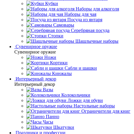
Кубки
Наборы для алкоголя
Наборы для чая
Посуда из янтаря
Самовары
Серебряная посуда
Стопки
Шашлычные наборы
Сувенирное оружие
Сувенирное оружие
Ножи
Кортики
Сабли и шашки
Кинжалы
Интерьерный декор
Интерьерный декор
Вазы
Колокольчики
Ложки для обуви
Настольные наборы
Ограничители для книг
Панно
Часы
Шкатулки
Праздники и профессии