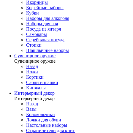
Икорницы
Кофейные наборы
Кубки
Наборы для алкоголя
Наборы для чая
Посуда из янтаря
Самовары
Серебряная посуда
Стопки
Шашлычные наборы
Сувенирное оружие
Сувенирное оружие
Назад
Ножи
Кортики
Сабли и шашки
Кинжалы
Интерьерный декор
Интерьерный декор
Назад
Вазы
Колокольчики
Ложки для обуви
Настольные наборы
Ограничители для книг