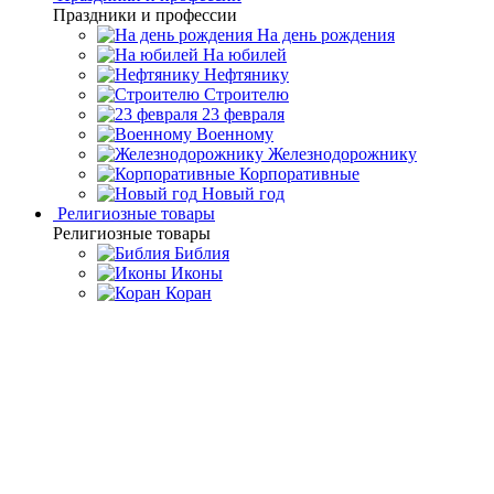
Праздники и профессии
На день рождения
На юбилей
Нефтянику
Строителю
23 февраля
Военному
Железнодорожнику
Корпоративные
Новый год
Религиозные товары
Религиозные товары
Библия
Иконы
Коран
Главная
Каталог товаров
Подарочные настольные
игры
Подарочные нарды ручной работы
Нарды из янтаря
"Царь зверей" мореный дуб
Нарды из янтаря "Царь
зверей" мореный дуб