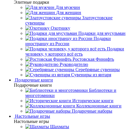
Элитные подарки
Для мужчин
Для женщин
Златоустовские
сувениры
Охотнику
Подарки для мусульман
Подарки
иностранцу из России
Подарки
человеку, у которого всё есть
Ростовская Финифть
Руководителю
Серебряные сувениры
Сувениры из янтаря
Подарочные книги
Подарочные книги
Библиотеки и
многотомники
Исторические книги
Коллекционные книги
Подарочные наборы
Настольные игры
Настольные игры
Шахматы