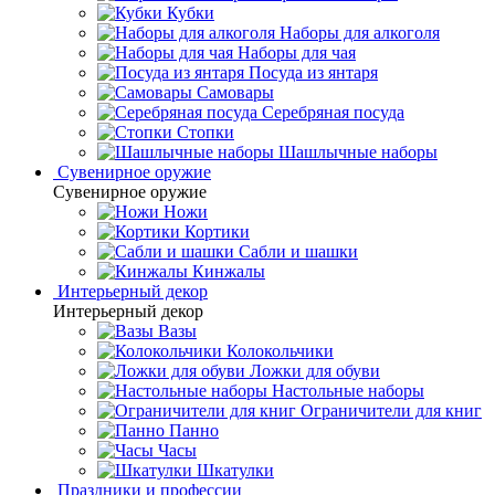
Кубки
Наборы для алкоголя
Наборы для чая
Посуда из янтаря
Самовары
Серебряная посуда
Стопки
Шашлычные наборы
Сувенирное оружие
Сувенирное оружие
Ножи
Кортики
Сабли и шашки
Кинжалы
Интерьерный декор
Интерьерный декор
Вазы
Колокольчики
Ложки для обуви
Настольные наборы
Ограничители для книг
Панно
Часы
Шкатулки
Праздники и профессии