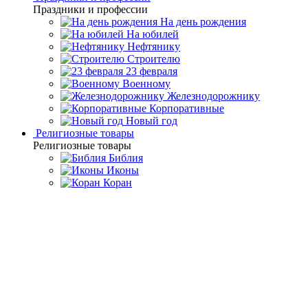
Праздники и профессии
На день рождения
На юбилей
Нефтянику
Строителю
23 февраля
Военному
Железнодорожнику
Корпоративные
Новый год
Религиозные товары
Религиозные товары
Библия
Иконы
Коран
Главная
Каталог товаров
Подарочные настольные
игры
Подарочные нарды ручной работы
Нарды из янтаря
"Сокол" ясень
Нарды из янтаря "Сокол"
ясень