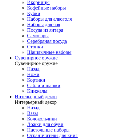
Икорницы
Кофейные наборы
Кубки
Наборы для алкоголя
Наборы для чая
Посуда из янтаря
Самовары
Серебряная посуда
Стопки
Шашлычные наборы
Сувенирное оружие
Сувенирное оружие
Назад
Ножи
Кортики
Сабли и шашки
Кинжалы
Интерьерный декор
Интерьерный декор
Назад
Вазы
Колокольчики
Ложки для обуви
Настольные наборы
Ограничители для книг