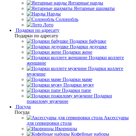
Янтарные нарды
Янтарные шахматы
Нарды
Солонобль
Лото
Подарки по адресату
Подарки по адресату
Подарки бабушке
Подарки дедушке
Подарки жене
Подарки коллеге
женщине
Подарки коллеге
мужчине
Подарки маме
Подарки мужу
Подарки папе
Подарки
пожилому мужчине
Посуда
Посуда
Аксессуары
для сервировки стола
Икорницы
Кофейные наборы